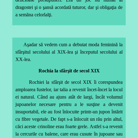
dragostei şi o şansă acordată tuturor, dar şi obligaţia de
a semăna celorlalţi.
Aşadar să vedem cum a debutat moda feminină la
sfârşitul secolului al XlX-lea şi începutul secolului al
XX-lea.
Rochia la sfârşit de secol XIX
Rochiei la sfârşit de secol XIX îi corespundea
amploarea fustelor, iar talia a revenit încet-încet la locul
ei natural. Când au ajuns atât de largi, încât volumul
jupoanelor necesare pentru a le susţine a devenit
insuportabil, ele au fost înlocuite printr-un jupon întărit
cu fibre vegetale. De fapt s-a înlocuit un rău prin altul,
căci aceste crinoline erau foarte grele. Astfel s-a revenit
la cercurile cu balene, care erau cusute în jupoane sau