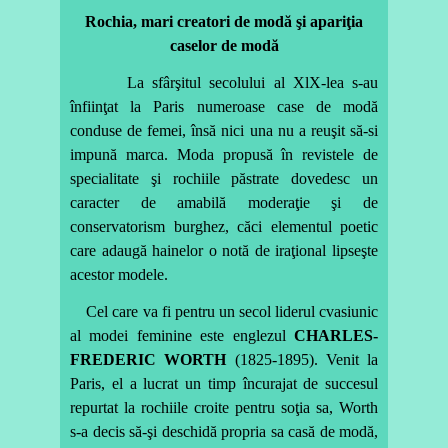
Rochia, mari creatori de modă şi apariţia
caselor de modă
La sfârşitul secolului al XlX-lea s-au
înfiinţat la Paris numeroase case de modă
conduse de femei, însă nici una nu a reuşit să-si
impună marca. Moda propusă în revistele de
specialitate şi rochiile păstrate dovedesc un
caracter de amabilă moderaţie şi de
conservatorism burghez, căci elementul poetic
care adaugă hainelor o notă de iraţional lipseşte
acestor modele.
Cel care va fi pentru un secol liderul cvasiunic
al modei feminine este englezul
CHARLES-
FREDERIC WORTH
(1825-1895). Venit la
Paris, el a lucrat un timp încurajat de succesul
repurtat la rochiile croite pentru soţia sa, Worth
s-a decis să-şi deschidă propria sa casă de modă,