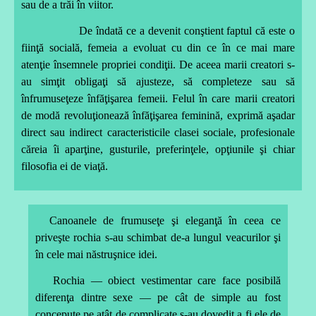
sau de a trăi în viitor.
De îndată ce a devenit conştient faptul că este o
fiinţă socială, femeia a evoluat cu din ce în ce mai mare
atenţie însemnele propriei condiţii. De aceea marii creatori s-
au simţit obligaţi să ajusteze, să completeze sau să
înfrumuseţeze înfăţişarea femeii. Felul în care marii creatori
de modă revoluţionează înfăţişarea feminină, exprimă aşadar
direct sau indirect caracteristicile clasei sociale, profesionale
căreia îi aparţine, gusturile, preferinţele, opţiunile şi chiar
filosofia ei de viaţă.
Canoanele de frumuseţe şi eleganţă în ceea ce
priveşte rochia s-au schimbat de-a lungul veacurilor şi
în cele mai năstruşnice idei.
Rochia — obiect vestimentar care face posibilă
diferenţa dintre sexe — pe cât de simple au fost
concepute pe atât de complicate s-au dovedit a fi ele de