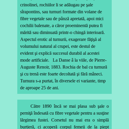
crinolinei, rochiilor li se adăugau pe şale
sîrapontins, sau turnuri formate din volane de
fibre vegetale sau de pânză apretată, apoi mici
cochilii balenate, a căror proeminentă putea fi
mărită sau diminuată printr-o chingă interioară.
Aspectul erotic al turnurii, exagerare făţişă al
volumului natural al crupei, este destul de
evident şi explică succesul durabil al acestei
mode artificiale.
La Danse â la viile, de Pierre-
Auguste Renoir, 1883. Rochia de bal cu turnură
şi cu trenă este foarte decoltată şi fără mâneci.
Turnura s-a purtat, în diversele ei variante, timp
de aproape 25 de ani.
Către 1890 încă se mai plasa sub şale o
perniţă îndesată cu fibre vegetale pentru a susţine
lărgimea fustei.
Corsetul nu mai era o simplă
burtieră, ci acoperă corpul femeii de la piept