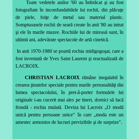
Toate vedetele anilor '60 au îmbrăcat şi au fost
fotografiate în inconfundabilele lui rochii, din plăcuţe
de piele, foiţe de metal sau material plastic.
Somptuoasele rochii de seară create în anii '80 au intrat
şi ele în marile muzee. Rochiile lui de mireasă sunt, în
ultimii ani, adevărate spectacole de artă cinetică.
In anii 1970-1980 se poartă rochia midigogoşar, care a
fost inventată de Yves Saint Laurent şi reactualizată de
LACROIX.
CHRISTIAN LACROIX
rămâne inegalabil în
crearea ţinutelor speciale pentru marile personalităţi din
lumea spectacolului, în pret-â-porter formulele lui
originale i-au cucerit mai ales pe tineri, dornici să facă
frondă - rochia mulată. Deviza lui Lacroix „O modă
unică pentru persoane unice" în care „moda este un
amestec armonios de lucruri previzibile şi de surprize".