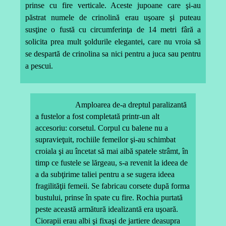
prinse cu fire verticale. Aceste jupoane care şi-au
păstrat numele de crinolină erau uşoare şi puteau
susţine o fustă cu circumferinţa de 14 metri fâră a
solicita prea mult şoldurile elegantei, care nu vroia să
se despartă de crinolina sa nici pentru a juca sau pentru
a pescui.
Amploarea de-a dreptul paralizantă
a fustelor a fost completată printr-un alt
accesoriu: corsetul. Corpul cu balene nu a
supravieţuit, rochiile femeilor şi-au schimbat
croiala şi au încetat să mai aibă spatele strâmt, în
timp ce fustele se lărgeau, s-a revenit la ideea de
a da subţirime taliei pentru a se sugera ideea
fragilităţii femeii. Se fabricau corsete după forma
bustului, prinse în spate cu fire. Rochia purtată
peste această armătură idealizantă era uşoară.
Ciorapii erau albi şi fixaşi de jartiere deasupra