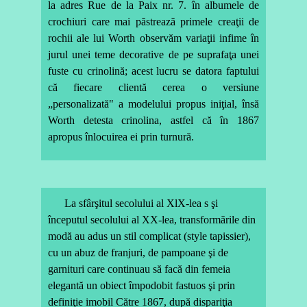
la adres Rue de la Paix nr. 7. în albumele de
crochiuri care mai păstrează primele creaţii de
rochii ale lui Worth observăm variaţii infime în
jurul unei teme decorative de pe suprafaţa unei
fuste cu crinolină; acest lucru se datora faptului
că fiecare clientă cerea o versiune
„personalizată" a modelului propus iniţial, însă
Worth detesta crinolina, astfel că în 1867
apropus înlocuirea ei prin turnură.
La sfârşitul secolului al XlX-lea s şi
începutul secolului al XX-lea, transformările din
modă au adus un stil complicat (style tapissier),
cu un abuz de franjuri, de pampoane şi de
garnituri care continuau să facă din femeia
elegantă un obiect împodobit fastuos şi prin
definiţie imobil Către 1867, după dispariţia