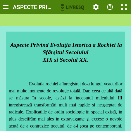
ASPECTE PRIVIND EVOLUTIA ISTORICA A ROC
Aspecte Privind Evoluţia Istorica a Rochiei la
Sfârşitul Secolului
XIX si Secolul XX.
Evoluţia rochiei a înregistrat
de-a lungul veacurilor
mai multe momente de revoluţie totală. Dar, ceea ce altă dată
se măsura în secole, astăzi la începutul mileniului III
înregistrează transformări mult mai rapide şi neaşteptat de
radicale. Explicaţiile de ordin sociologic în special există, în
plus descifrăm mai ales în extravaganţe şi excese o nevoie
acută de a contrazice trecutul, de a-i şoca pe contemporani,