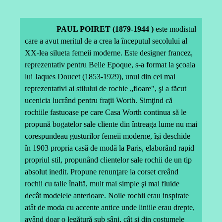
PAUL POIRET (1879-1944 )
este modistul
care a avut meritul de a crea la începutul secolului al
XX-lea silueta femeii moderne. Este designer francez,
reprezentativ pentru Belle Epoque, s-a format la şcoala
lui Jaques Doucet (1853-1929), unul din cei mai
reprezentativi ai stilului de rochie „floare", şi a făcut
ucenicia lucrând pentru fraţii Worth. Simţind că
rochiile fastuoase pe care Casa Worth continua să le
propună bogatelor sale cliente din întreaga lume nu mai
corespundeau gusturilor femeii moderne, îşi deschide
în 1903 propria casă de modă la Paris, elaborând rapid
propriul stil, propunând clientelor sale rochii de un tip
absolut inedit. Propune renunţare la corset creând
rochii cu talie înaltă, mult mai simple şi mai fluide
decât modelele anterioare. Noile rochii erau inspirate
atât de moda cu accente antice unde liniile erau drepte,
având doar o legătură sub sâni, cât şi din costumele