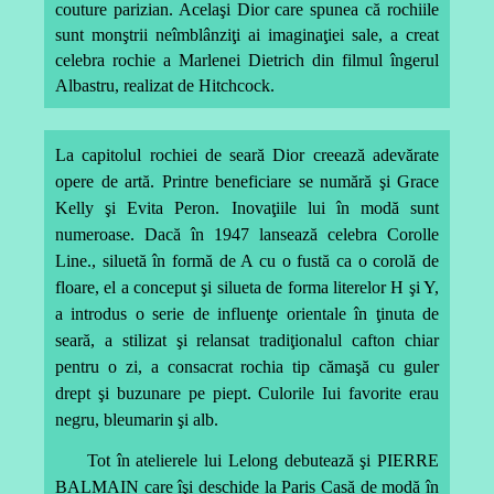
couture parizian. Acelaşi Dior care spunea că rochiile
sunt monştrii neîmblânziţi ai imaginaţiei sale, a creat
celebra rochie a Marlenei Dietrich din filmul îngerul
Albastru, realizat de Hitchcock.
La capitolul rochiei de seară Dior creează adevărate
opere de artă. Printre beneficiare se numără şi Grace
Kelly şi Evita Peron. Inovaţiile lui în modă sunt
numeroase. Dacă în 1947 lansează celebra Corolle
Line., siluetă în formă de A cu o fustă ca o corolă de
floare, el a conceput şi silueta de forma literelor H şi Y,
a introdus o serie de influenţe orientale în ţinuta de
seară, a stilizat şi relansat tradiţionalul cafton chiar
pentru o zi, a consacrat rochia tip cămaşă cu guler
drept şi buzunare pe piept. Culorile Iui favorite erau
negru, bleumarin şi alb.
Tot în atelierele lui Lelong debutează şi PIERRE
BALMAIN care îşi deschide la Paris Casă de modă în