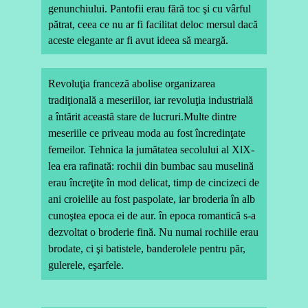
genunchiului. Pantofii erau fără toc şi cu vârful
pătrat, ceea ce nu ar fi facilitat deloc mersul dacă
aceste elegante ar fi avut ideea să meargă.
Revoluţia franceză abolise organizarea
tradiţională a meseriilor, iar revoluţia industrială
a întărit această stare de lucruri
.Multe dintre
meseriile ce priveau moda au fost încredinţate
femeilor. Tehnica la jumătatea secolului al XlX-
lea era rafinată: rochii din bumbac sau muselină
erau încreţite în mod delicat, timp de cincizeci de
ani croielile au fost paspolate, iar broderia în alb
cunoştea epoca ei de aur. în epoca romantică s-a
dezvoltat o broderie fină. Nu numai rochiile erau
brodate, ci şi batistele, banderolele pentru păr,
gulerele, eşarfele.