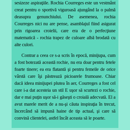
sesizeze aspiraţiile. Rochia Courreges este un vestmânt
creat pentru o sportivă viguroasă ajungând la o palmă
deasupra genunchiului. De asemenea, rochia
Courreges nici nu are pense, asamblajul fiind asigurat
prin rigoarea croielii, care era de o perfecţiune
matematică - rochia trapez de culoare albă brodată cu
alte culori.
Contrar a ceea ce s-a scris în epocă, minijupa, cum
a fost botezată această rochie, nu era doar pentru fetele
foarte tinere; ea era flatantă şi pentru femeile de orice
vârstă care îşi păstrează picioarele frumoase. Chiar
dacă ideea minijupei plutea în aer, Courreges a fost cel
care i-a dat acesteia un stil E uşor să scurtezi o rochie,
dar e mai puţin uşor să-i găseşti o croială adecvată. El a
avut marele merit de a nu-şi căuta inspiraţia în trecut,
încercând să impună haine de tip actual, şi care să
convină clientelei, astfel încât aceasta să le poarte.