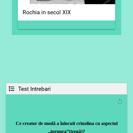
Rochia in secol XIX
Rochi
Test Intrebari
Ce creator de modă a înlocuit crinolina cu aspectul
,,turnura”(trenă)?