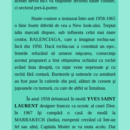
acestei nevoi nu-i va răspunde sectorul haute couture,
ci sectorul pret-â-porter.
Haute couture a instaurat între anii 1958-1965
o linie foarte diferită de cea a New look-ului. Treptat
talia marcată dispare, sub influenta celui mai mare
croitor, BALENCIAGA, care a imaginat rochia-sac
încă din 1950. Dacă rochia-sac a constituit un eşec,
femeile refuzând să urmeze mişcarea, consecinţa
acestui propuneri a fost obişnuirea ochiului cu rochii
având linia dreaptă, cu nişte veste nepensate şi cu
rochii fără centură, Burtierele şi sutienele cu armătură
au fost puse în cuferele din pod, alături de corsete şi
jupoanele cu turnură, cu care de altfel se înrudeau.
În anul 1958 debutează în modă
YVES SAINT
LAURENT
designer francez ca ucenic al casei Dior.
în 1967 îşi cumpără o casă de modă la
MARRAKECH (India), europenii crezând că într-un
fel sau altul, Capitala Modei se va muta acolo. Dar