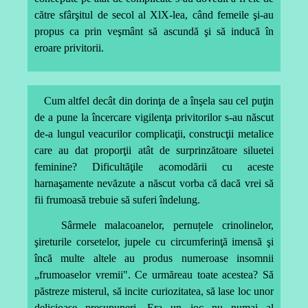
către sfârşitul de secol al XlX-lea, când femeile şi-au
propus ca prin veşmânt să ascundă şi să inducă în
eroare privitorii.
Cum altfel decât din dorinţa de a înşela sau cel puţin
de a pune la încercare vigilenţa privitorilor s-au născut
de-a lungul veacurilor complicaţii, construcţii metalice
care au dat proporţii atât de surprinzătoare siluetei
feminine? Dificultăţile acomodării cu aceste
harnaşamente nevăzute a născut vorba că dacă vrei să
fii frumoasă trebuie să suferi îndelung.
Sârmele malacoanelor, pernuțele crinolinelor,
şireturile corsetelor, jupele cu circumferinţă imensă şi
încă multe altele au produs numeroase insomnii
„frumoaselor vremii". Ce urmăreau toate acestea? Să
păstreze misterul, să incite curiozitatea, să lase loc unor
delicioase presupuneri. Era un joc nu numai al