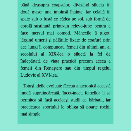
până deasupra coapselor, divizând silueta în
două mase: una împinsă înainte, iar celaltă în
spate sub o fustă ce cădea pe sol, sub formă de
corolă susţinută printr-un releve-jupe pentru a
face mersul mai comod. Mânecile ă gigot,
lărgind umerii şi pălăriile fixate de coafură prin
ace lungi îi compuneau femeii din ultimii ani ai
secolului al XlX-lea o siluetă la fel de
îndepărtată de viaţa practică precum aceea a
femeii din Renaştere sau din timpul regelui
Ludovic al XVI-lea.
Totuşi ideile evoluate făceau anacronică această
modă supraîncărcată, încet-încet, femeilor li se
permitea să facă aceleaşi studii ca bărbaţii, iar
practicarea sportului le obliga să poarte rochii
mai simple.