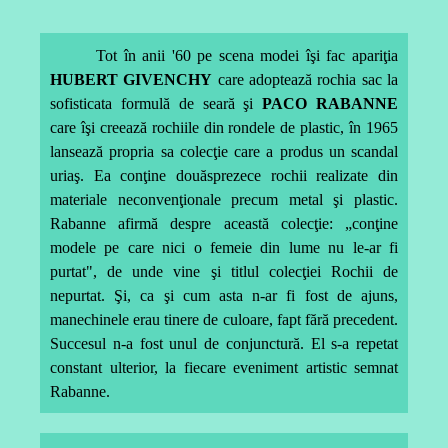
Tot în anii '60 pe scena modei îşi fac apariţia
HUBERT GIVENCHY
care adoptează rochia sac la
sofisticata formulă de seară şi
PACO RABANNE
care îşi creează rochiile din rondele de plastic, în 1965
lansează propria sa colecţie care a produs un scandal
uriaş. Ea conţine douăsprezece rochii realizate din
materiale neconvenţionale precum metal şi plastic.
Rabanne afirmă despre această colecţie: „conţine
modele pe care nici o femeie din lume nu le-ar fi
purtat", de unde vine şi titlul colecţiei Rochii de
nepurtat.
Şi, ca şi cum asta n-ar fi fost de ajuns,
manechinele erau tinere de culoare, fapt fără precedent.
Succesul n-a fost unul de conjunctură. El s-a repetat
constant ulterior, la fiecare eveniment artistic semnat
Rabanne.