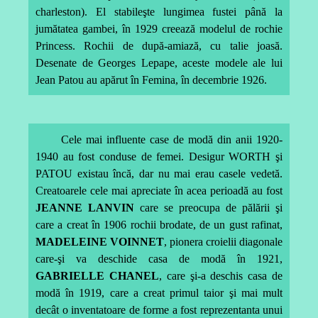
charleston). El stabileşte lungimea fustei până la
jumătatea gambei, în 1929 creează modelul de rochie
Princess. Rochii de după-amiază, cu talie joasă.
Desenate de Georges Lepape, aceste modele ale lui
Jean Patou au apărut în Femina, în decembrie 1926.
Cele mai influente case de modă din anii 1920-
1940 au fost conduse de femei. Desigur WORTH şi
PATOU existau încă, dar nu mai erau casele vedetă.
Creatoarele cele mai apreciate în acea perioadă au fost
JEANNE LANVIN
care se preocupa de pălării şi
care a creat în 1906 rochii brodate, de un gust rafinat,
MADELEINE VOINNET
, pionera croielii diagonale
care-şi va deschide casa de modă în 1921,
GABRIELLE CHANEL
, care şi-a deschis casa de
modă în 1919, care a creat primul taior şi mai mult
decât o inventatoare de forme a fost reprezentanta unui