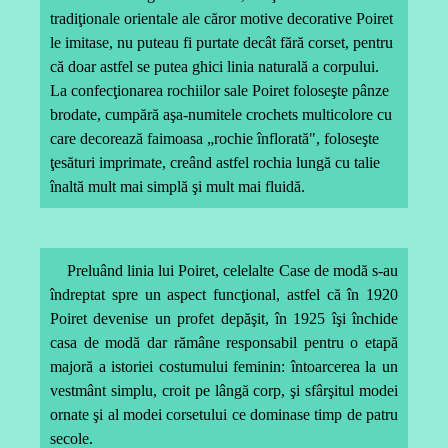
tradiţionale orientale ale căror motive decorative Poiret
le imitase, nu puteau fi purtate decât fără corset, pentru
că doar astfel se putea ghici linia naturală a corpului.
La confecţionarea rochiilor sale Poiret foloseşte pânze
brodate, cumpără aşa-numitele crochets multicolore cu
care decorează faimoasa „rochie înflorată", foloseşte
ţesături imprimate, creând astfel rochia lungă cu talie
înaltă mult mai simplă şi mult mai fluidă.
Preluând linia lui Poiret, celelalte Case de modă s-au
îndreptat spre un aspect funcţional, astfel că în 1920
Poiret devenise un profet depăşit, în 1925 îşi închide
casa de modă dar rămâne responsabil pentru o etapă
majoră a istoriei costumului feminin: întoarcerea la un
vestmânt simplu, croit pe lângă corp, şi sfârşitul modei
ornate şi al modei corsetului ce dominase timp de patru
secole.