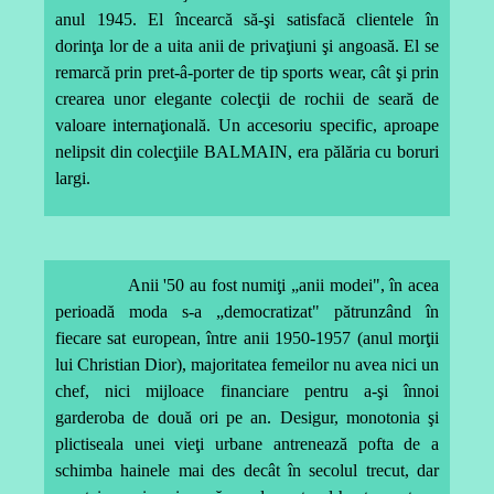
anul 1945. El încearcă să-şi satisfacă clientele în
dorinţa lor de a uita anii de privaţiuni şi angoasă. El se
remarcă prin pret-â-porter de tip sports wear, cât şi prin
crearea unor elegante colecţii de rochii de seară de
valoare internaţională. Un accesoriu specific, aproape
nelipsit din colecţiile BALMAIN, era pălăria cu boruri
largi.
Anii '50 au fost numiţi „anii modei", în acea
perioadă moda s-a „democratizat" pătrunzând în
fiecare sat european, între anii 1950-1957 (anul morţii
lui Christian Dior), majoritatea femeilor nu avea nici un
chef, nici mijloace financiare pentru a-şi înnoi
garderoba de două ori pe an. Desigur, monotonia şi
plictiseala unei vieţi urbane antrenează pofta de a
schimba hainele mai des decât în secolul trecut, dar