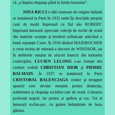
că „a împins eleganţa până la limita bizarului".
NINA RICCI
o altă creatoare de origine italiană
se instalează la Paris în 1932 unde îşi deschide propria
casă de modă împreună cu fiul său ROBERT.
împreună lansează apreciate colecţii de rochii de seară
din materile scumpe şi broderii sofisticate aducând o
bună reputaţie Casei. în 1936 tânărul MAINBOCHER
a creat rochia de mireasă a ducesei de WINDSOR, iar
în atelierele omului de afaceri francez din industria
confecţiilor,
LUCIEN LELONG
s-au format doi
croitori vedetă
CHRISTIAN DIOR
şi
PIERRE
BALMAIN
. în 1937 se instalează la Paris
CRISTOBAL BALENCIAGA
croitor şi designer
spaniol care devine renumit pentru distincţia,
sobrietatea şi eleganţa rochiilor sale de seară. Culoarea
preferată negrul. Iar pentru zi galben şi roz. Tot el
lansează rochia-şoc, cu gulere îndepărtate de baza
gâtului.