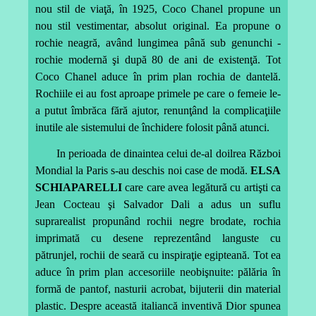
nou stil de viaţă, în 1925, Coco Chanel propune un
nou stil vestimentar, absolut original. Ea propune o
rochie neagră, având lungimea până sub genunchi -
rochie modernă şi după 80 de ani de existenţă. Tot
Coco Chanel aduce în prim plan rochia de dantelă.
Rochiile ei au fost aproape primele pe care o femeie le-
a putut îmbrăca fără ajutor, renunţând la complicaţiile
inutile ale sistemului de închidere folosit până atunci.
In perioada de dinaintea celui de-al doilrea Război
Mondial la Paris s-au deschis noi case de modă.
ELSA
SCHIAPARELLI
care care avea legătură cu artişti ca
Jean Cocteau şi Salvador Dali a adus un suflu
suprarealist propunând rochii negre brodate, rochia
imprimată cu desene reprezentând languste cu
pătrunjel, rochii de seară cu inspiraţie egipteană. Tot ea
aduce în prim plan accesoriile neobişnuite: pălăria în
formă de pantof, nasturii acrobat, bijuterii din material
plastic. Despre această italiancă inventivă Dior spunea