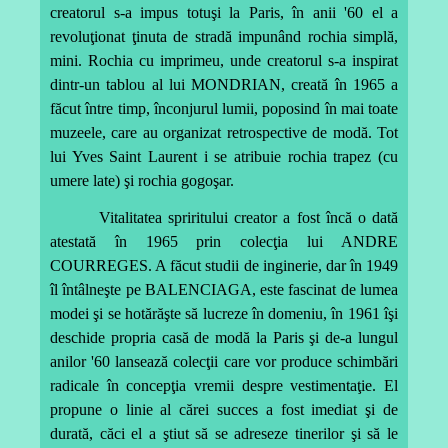
creatorul s-a impus totuşi la Paris, în anii '60 el a
revoluţionat ţinuta de stradă impunând rochia simplă,
mini. Rochia cu imprimeu, unde creatorul s-a inspirat
dintr-un tablou al lui MONDRIAN, creată în 1965 a
făcut între timp, înconjurul lumii, poposind în mai toate
muzeele, care au organizat retrospective de modă. Tot
lui Yves Saint Laurent i se atribuie rochia trapez (cu
umere late) şi rochia gogoşar.
Vitalitatea spriritului creator a fost încă o dată
atestată în 1965 prin colecţia lui ANDRE
COURREGES. A făcut studii de inginerie, dar în 1949
îl întâlneşte pe BALENCIAGA, este fascinat de lumea
modei şi se hotărăşte să lucreze în domeniu, în 1961 îşi
deschide propria casă de modă la Paris şi de-a lungul
anilor '60 lansează colecţii care vor produce schimbări
radicale în concepţia vremii despre vestimentaţie. El
propune o linie al cărei succes a fost imediat şi de
durată, căci el a ştiut să se adreseze tinerilor şi să le