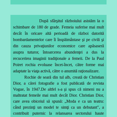
După sfârşitul războiului asistăm la o
schimbare de 180 de grade. Femeia suferise mai mult
decât în oricare altă perioadă de război datorită
bombardamentelor care îi înspăimântase şi pe civili şi
din cauza privaţiunilor economice care apăsaseră
asupra tuturor, întoarcerea abundenţei a dus la
recucerirea imaginii tradiţionale a femeii. De la Paul
Poiret rochia evoluase încet-încet, către forme mai
adaptate la viaţa activă, către o anumită raţionalizare.
Rochie de seară din tul alb, creată de Christian
Dior, a cărei fotografie a fost publicată de revista
Vogue, în 1947.De altfel s-a şi spus că nimeni nu a
maltratat femeile mai mult decât Dior. Christian Dior,
care avea obiceiul să spună: „Moda e ca un teatru:
când prezinţi un model te simţi ca un debutant", a
contribuit puternic la relansarea sectorului haute