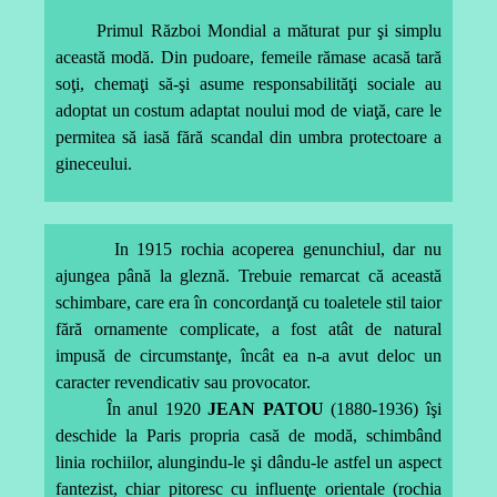
Primul Război Mondial a măturat pur şi simplu
această modă. Din pudoare, femeile rămase acasă tară
soţi, chemaţi să-şi asume responsabilităţi sociale au
adoptat un costum adaptat noului mod de viaţă, care le
permitea să iasă fără scandal din umbra protectoare a
gineceului.
In 1915 rochia acoperea genunchiul, dar nu
ajungea până la gleznă. Trebuie remarcat că această
schimbare, care era în concordanţă cu toaletele stil taior
fără ornamente complicate, a fost atât de natural
impusă de circumstanţe, încât ea n-a avut deloc un
caracter revendicativ sau provocator.
În anul 1920
JEAN PATOU
(1880-1936) îşi
deschide la Paris propria casă de modă, schimbând
linia rochiilor, alungindu-le şi dându-le astfel un aspect
fantezist, chiar pitoresc cu influenţe orientale (rochia