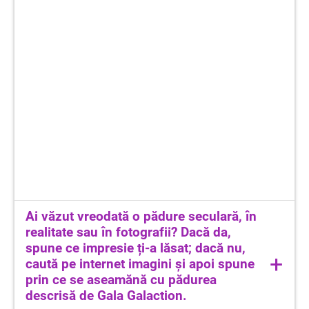
Răspunsuri așteptate
Ai văzut vreodată o pădure seculară, în
- specii de arbori, plante și animale:
realitate sau în fotografii? Dacă da,
agurizari, stejar; dediței, curpeni; cerbi,
spune ce impresie ți-a lăsat; dacă nu,
+
căprioare, vulpi, lupi, ereți
caută pe internet imagini și apoi spune
- aspectul general al pădurii: o pădure mare,
prin ce se aseamănă cu pădurea
fără poteci, în care omul nu a intervenit și
descrisă de Gala Galaction.