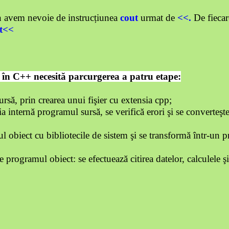
an avem nevoie de instrucțiunea
cout
urmat de
<<.
De
fieca
t<<
 în C++ necesită parcurgerea a patru etape:
rsă, prin crearea unui fişier cu extensia cpp;
 internă programul sursă, se verifică erori şi se converteş
 obiect cu bibliotecile de sistem şi se transformă într-un
e programul obiect: se efectuează citirea datelor, calculele ş