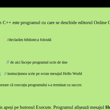
în C++ este programul cu care se deschide editorul Online
m>
//declarăm biblioteca folosită
//
de aici începe programul scris de tine
l;
//
instrucțiunea scrie pe ecran mesajul Hello World
operare că execuția programului s-a terminat cu succes
is apeși pe butonul Execute.
Programul afișează mesajul
He