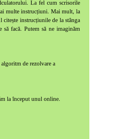
lculatorului.
La fel cum scrisorile
ai multe instrucțiuni.
Mai mult, la
l citește instrucțiunile de la stânga
i ce să facă. Putem să ne imaginăm
algoritm de rezolvare a
m la început unul online.