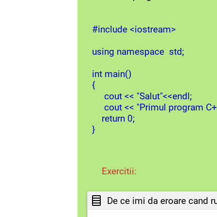
#include <iostream>
using namespace std;
int main()
{
cout << "Salut"<<endl;
cout << "Primul program C++
return 0;
}
Exercitii:
De ce imi da eroare cand 