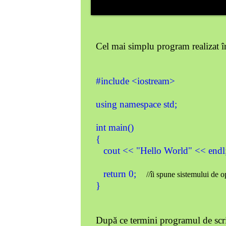
Cel mai simplu program realizat 
#include <iostrea
using namespace std;
int main() 
{
cout << "Hello World" << end
return 0;
//îi spune sistemului de 
}
După ce termini programul de scr