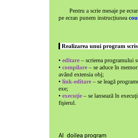
Pentru a scrie mesaje pe ecr
pe ecran punem instrucțiunea
cou
Realizarea unui program scris
•
editare
– scrierea programului su
•
compilare
– se aduce în memoria
având extensia obj;
•
link-editare
– se leagă programul
exe;
•
execuţie
– se lansează în execuţi
fişierul.
Al doilea program