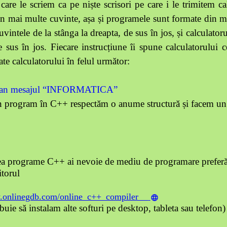
are le scriem ca pe niște scrisori pe care i le trimitem ca
in mai multe cuvinte, așa și programele sunt formate din m
vintele de la stânga la dreapta, de sus în jos, și calculatoru
de sus în jos. Fiecare instrucțiune îi spune calculatorulu
ate calculatorului în felul următor:
5
cran mesajul “INFORMATICA”
 program în C++ respectăm o anume structură și facem un 
ea programe C++ ai nevoie de mediu de programare preferă
torul
w.onlinegdb.com/online_c++_compiler
uie să instalam alte softuri pe desktop, tableta sau telefon)