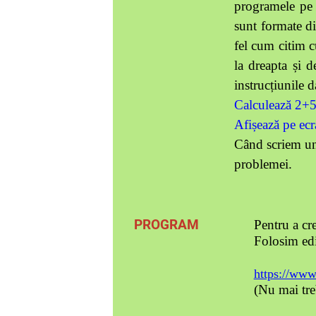
programele pe c
sunt formate d
fel cum citim cu
la dreapta și 
instrucțiunile d
Calculează 2+
Afișează pe e
Când scriem un
problemei.
PROGRAM
Pentru a cr
Folosim edi
https://ww
(Nu mai treb