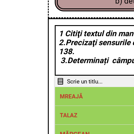
b) det
1 Citiţi textul din man
2.Precizaţi sensurile 
138.
3.Determinați câmpul 
Scrie un titlu...
MREAJĂ
1.Unealtă de pescuit for
TALAZ
împletită din ață subțire
curgătoare sau în bălți.
Val mare stârnit de furtu