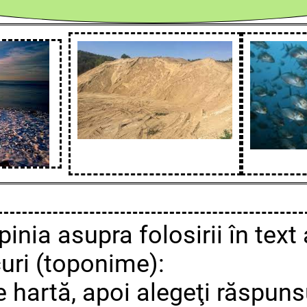
pinia asupra folosirii în tex
curi (toponime):
e hartă, apoi alegeţi răspuns