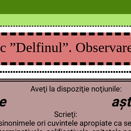
 ”Delfinul”. Observare
Aveţi la dispoziţie noţiunile:
tare aștep
Scrieţi:
sinonimele ori cuvintele apropiate ca s