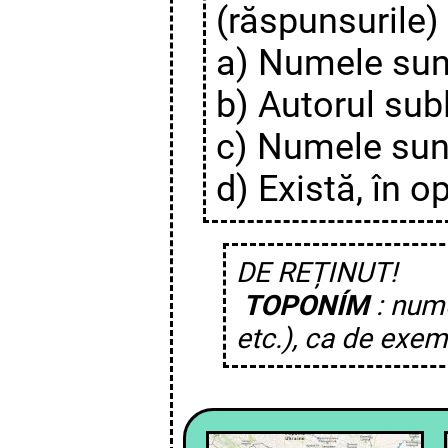
(răspunsurile) 
a) Numele sunt
b) Autorul subl
c) Numele sunt
d) Există, în op
DE REȚINUT!
TOPONÍM
: nume
etc.), ca de exemp