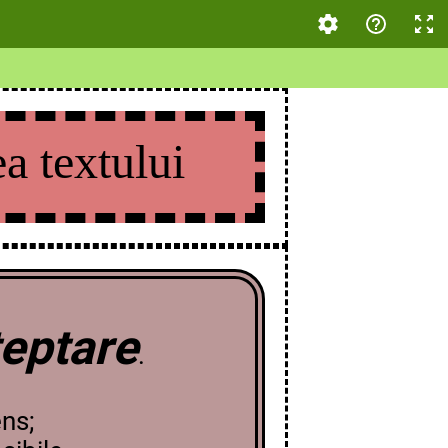
a textului
tare
.
ens;