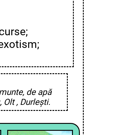
rcurse;
 exotism;
 munte, de apă
Olt , Durlești.