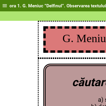
ora 1. G. Meniuc ”Delfinul”. Observarea textului
G. Meniuc
cău
a) 