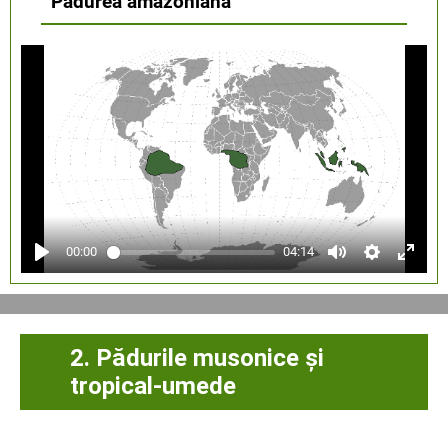
Pădurea amazoniană
00:00
04:14
2. Pădurile musonice și
tropical-umede