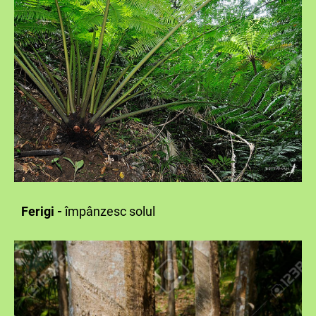
Ferigi -
împânzesc solul