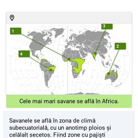
3
1
2
4
Cele mai mari savane se află în Africa.
Savanele se află în zona de climă
subecuatorială, cu un anotimp ploios și
celălalt secetos. Fiind zone cu pajiști