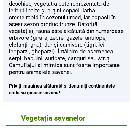
deschise, vegetația este reprezentată de
ierburi înalte și puțini copaci. Iarba
crește rapid în sezonul umed, iar copacii în
acest sezon produc frunze. Datorită
vegetației, fauna este alcătuită din numeroase
erbivore (girafe, zebre, gazele, antilope,
elefanți, gnu), dar și carnivore (tigri, lei,
leoparzi, gheparzi). Întâlnim de asemenea
șerpi, babuini, suricate, canguri sau ștruți.
Camuflajul și mimica sunt foarte importante
pentru animalele savanei.
Priviți imaginea alăturată și denumiți continentele
unde se găsesc savane!
Vegetația savanelor