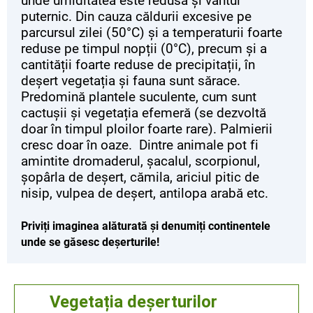
unde umiditatea este redusă și vântul
puternic. Din cauza căldurii excesive pe
parcursul zilei (50°C) și a temperaturii foarte
reduse pe timpul nopții (0°C), precum și a
cantității foarte reduse de precipitații, în
deșert vegetația și fauna sunt sărace.
Predomină plantele suculente, cum sunt
cactușii și vegetația efemeră (se dezvoltă
doar în timpul ploilor foarte rare). Palmierii
cresc doar în oaze. Dintre animale pot fi
amintite dromaderul, șacalul, scorpionul,
șopârla de deșert, cămila, ariciul pitic de
nisip, vulpea de deșert, antilopa arabă etc.
Priviți imaginea alăturată și denumiți continentele
unde se găsesc deșerturile!
Vegetația deșerturilor