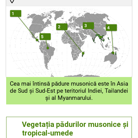
1
3
2
4
5
Cea mai întinsă pădure musonică este în Asia
de Sud și Sud-Est pe teritoriul Indiei, Tailandei
și al Myanmarului.
Vegetația pădurilor musonice și
tropical-umede