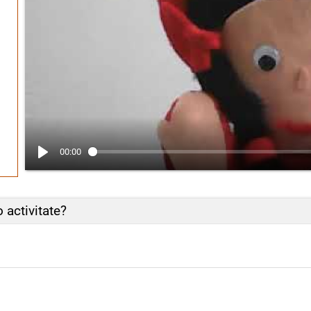
00:00
activitate?
 ne prezentăm! Vă amintiți că în prezentare marionet