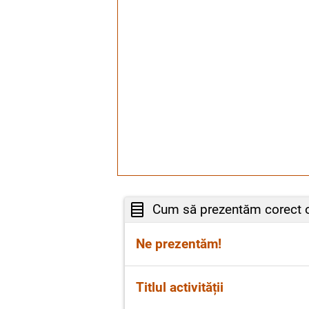
Cum să prezentăm corect o 
Ne prezentăm!
La început este important să
Titlul activității
Maria.