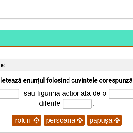
le:
etează enunțul folosind cuvintele corespunză
sau figurină acționată de o
diferite
.
roluri
persoană
păpușă