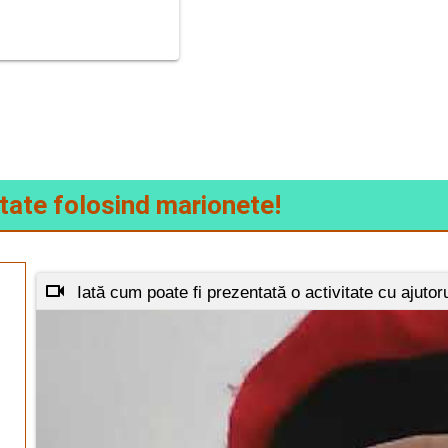
Marioneta de mână
tate folosind marionete!
Iată cum poate fi prezentată o activitate cu ajutor