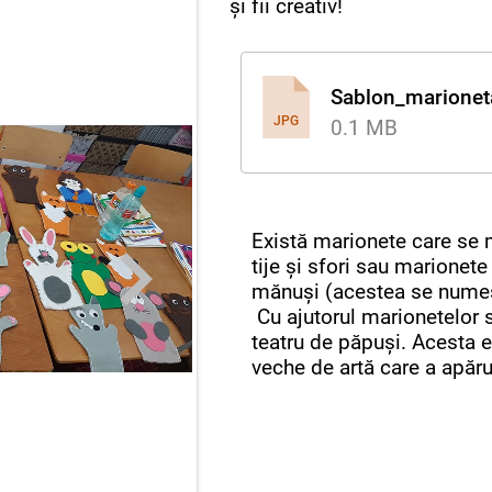
și fii creativ!
Sablon_marionet
JPG
0.1 MB
Există marionete care se 
tije și sfori sau marionete
mănuși (acestea se nume
Cu ajutorul marionetelor s
teatru de păpuși. Acesta 
veche de artă care a apăru