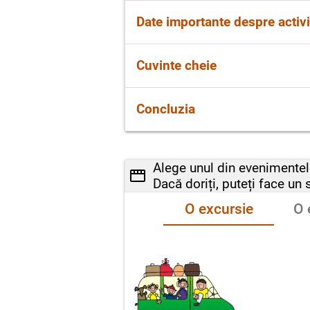
Pentru a introduce ascultători
Date importante despre activi
„Concursul de talente”. Le poț
concurs de talente? ”
Este foarte important să spui p
Cuvinte cheie
școală), persoanele care au pa
Pentru a ordona momentele din 
Concluzia
târziu”, „la final”.
Nu uita în încheiere să faci o 
rămas la finalul acesteia!
Alege unul din evenimentel
Dacă doriți, puteți face un 
O excursie
O 