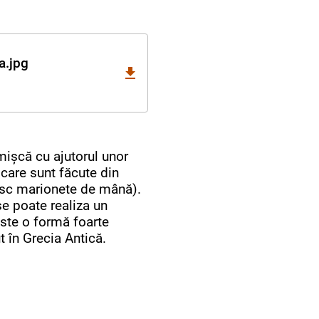
a.jpg
mișcă cu ajutorul unor
 care sunt făcute din
sc marionete de mână).
e poate realiza un
este o formă foarte
t în Grecia Antică.
Marionetă ventriloc