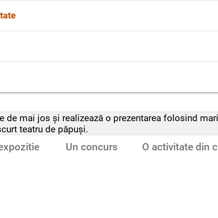
i în temă, la începutul prezentării vei spune despre ce 
tate
i adresa o întrebare ascultătorilor, de exemplu: „Voi aț
erioada în care a avut loc activitatea (1 martie), locu
rticipat. Nu uita să folosești o intonație adecvată și
prezentarea ta, este bine să folosești cuvinte precum
scurtă recapitulare a activității prezentate, să spui ce 
e de mai jos și realizează o prezentarea folosind mar
scurt teatru de păpuși.
expozitie
Un concurs
O activitate din 