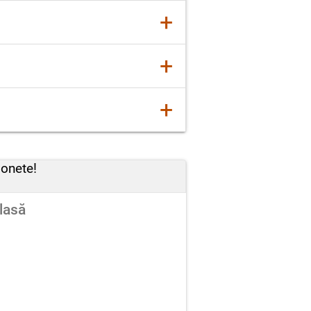
acțiune a fost vorba:
+
i participat vreodată la un
l în care s-a desfășurat (în
+
 să însuflețești marioneta!
 „la început”, „apoi”, „ mai
+
emoții și ce impresii ți-au
ionete!
clasă