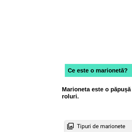
Ce este o marionetă?
Marioneta este o păpușă 
roluri.
Tipuri de marionete