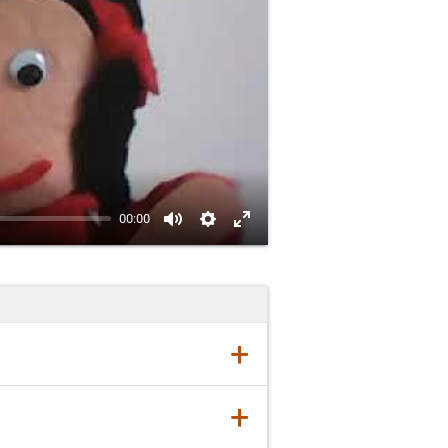
00:00
+
a s-a prezentat cu numele
+