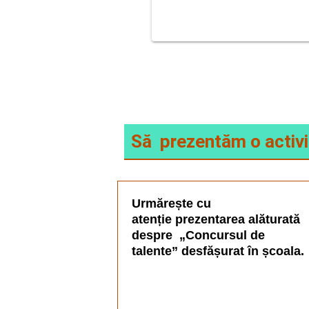
Să prezentăm o activi
Urmărește cu
atenție prezentarea alăturată
despre „Concursul de
talente” desfășurat în școala.