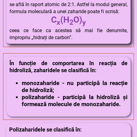
se află în raport atomic de 2:1. Astfel la modul general,
formula moleculară a unei zaharide poate fi scrisă:
C
(H
O)
x
2
y
ceea ce face ca acestea să mai fie denumite,
impropriu „hidrați de carbon”.
În funcție de comportarea în reacția de
hidroliză, zaharidele se clasifică în:
monozaharide - nu participă la reacție
de hidroliză;
polizaharide - participă la hidroliză și
formează molecule de monozaharide.
Polizaharidele se clasifică în: