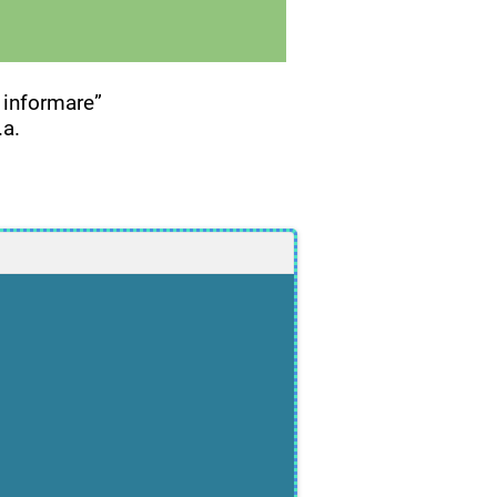
 informare”
ș.a.