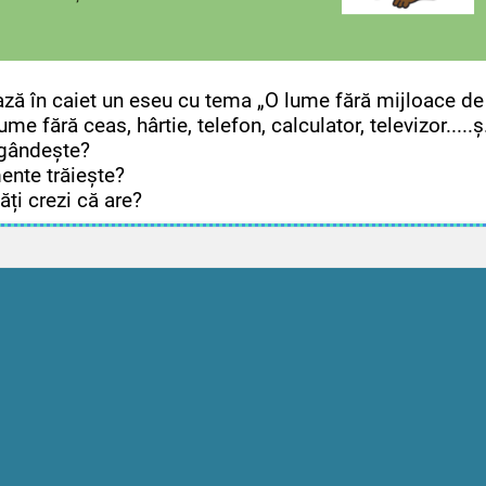
ează în caiet un eseu cu tema „O lume fără mijloace de
lume fără ceas, hârtie, telefon, calculator, televizor.....
 gândește?
răiește?
zi că are?