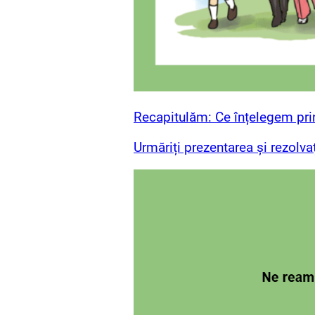
Recapitulăm: Ce înțelegem prin
Urmăriți prezentarea și rezolva