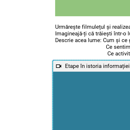
Urmărește filmulețul și realiz
Imagineajă-ți că trăiești într-o 
Descrie acea lume: Cum și ce
Ce sentimente t
Ce activități cre
Etape în istoria informației