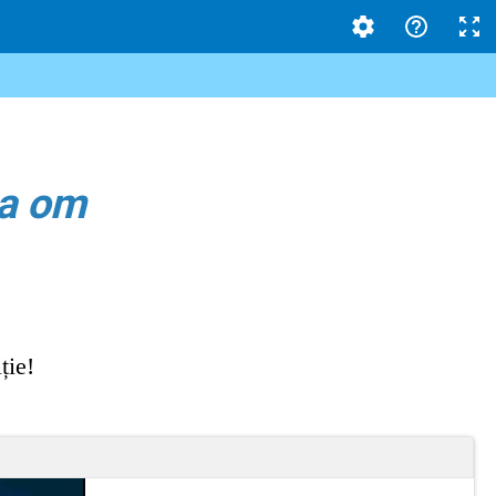
la om
ție!