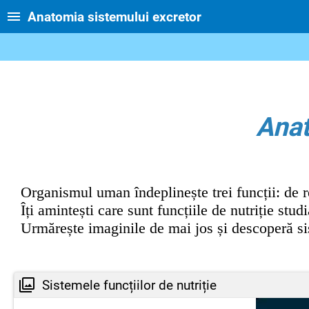
Anatomia sistemului excretor
Anat
Organismul uman îndeplinește trei funcții: de re
Îți amintești care sunt funcțiile de nutriție st
Urmărește imaginile de mai jos și descoperă sis
Sistemele funcțiilor de nutriție