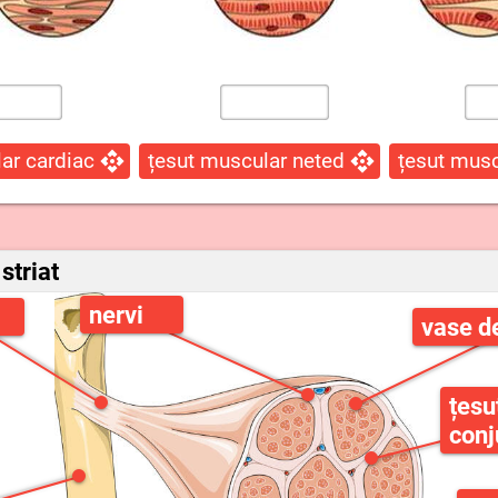
ar cardiac
țesut muscular neted
țesut musc
striat
nervi
vase d
țesu
conj