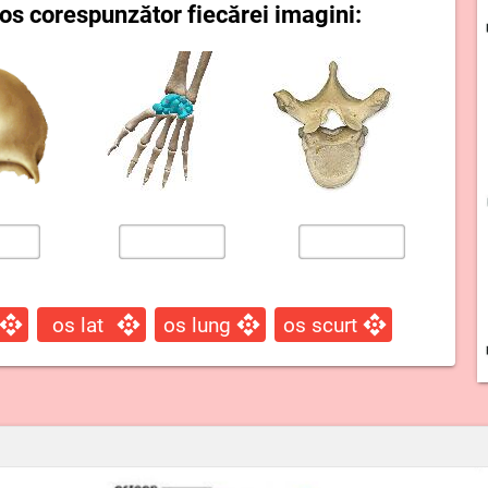
 os corespunzător fiecărei imagini:
os lat
os lung
os scurt