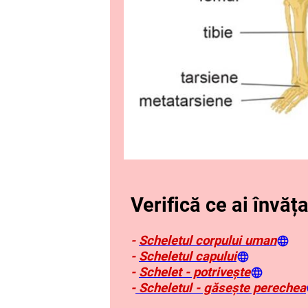
Verifică ce ai învăța
-
Scheletul corpului uman
-
Scheletul capului
-
Schelet - potrivește
-
Scheletul - găsește perechea