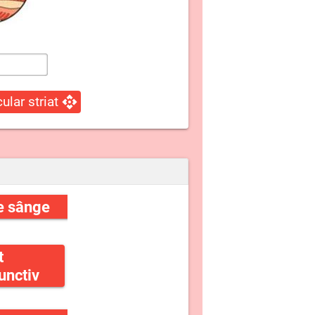
ular striat
e sânge
t
unctiv