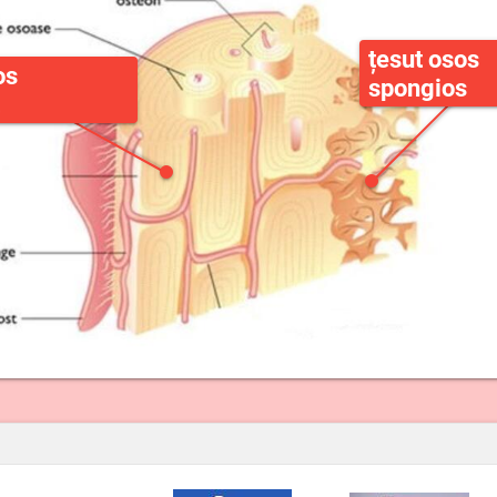
țesut osos
os
spongios