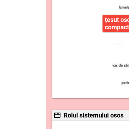
țesut os
compact
Rolul sistemului osos