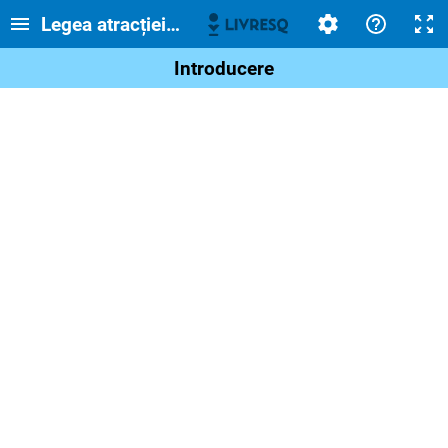
Legea atracției universale
Introducere