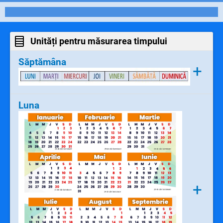
Unități pentru măsurarea timpului
Săptămâna
+
O săptămână are 7 zile. Zilele săptămânii
Luna
sunt: luni, marți, miercuri, joi, vineri,
sâmbătă, duminică.
+