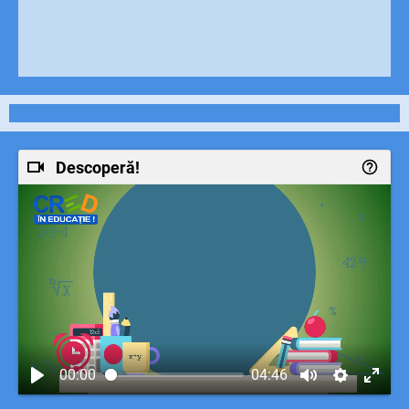
Descoperă!
00:00
04:46