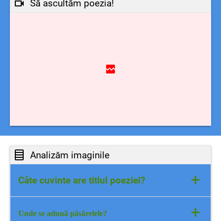
Să ascultăm poezia!
Analizăm imaginile
+
Câte cuvinte are titlul poeziei?
Titlul poeziei are două cuvinte.
+
Unde se adună păsărelele?