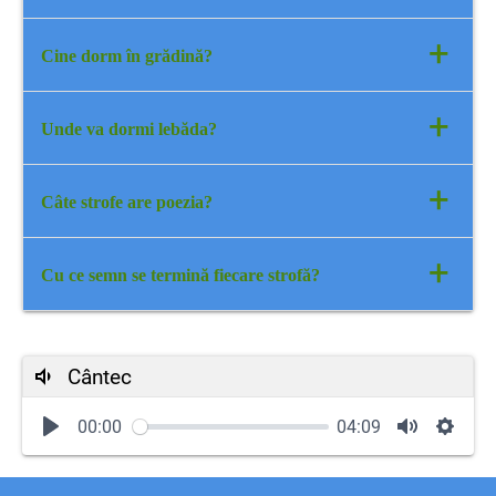
Păsărelele se adună pe la ramuri.
+
Cine dorm în grădină?
Dorm florile în grădină.
+
Unde va dormi lebăda?
Lebăda va dormi printre trestii.
+
Câte strofe are poezia?
Poezia are patru strofe.
+
Cu ce semn se termină fiecare strofă
?
Fiecare strofă se termină cu semnul exclamării.
Cântec
00:00
04:09