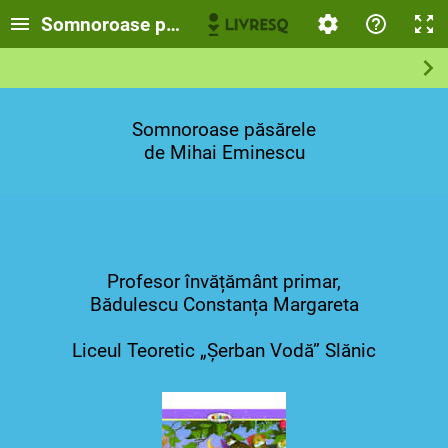
Somnoroase păsărele, de Mihai Eminescu
Somnoroase păsărele
de Mihai Eminescu
Profesor învățământ primar,
Bădulescu Constanța Margareta
Liceul Teoretic „Șerban Vodă” Slănic