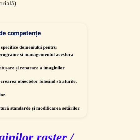
orială).
 de competențe
 specifice domeniului pentru
/ programe si managementul acestora
etușare și reparare a imaginilor
 crearea obiectelor folosind straturile.
lor.
ctură standarde și modificarea setărilor.
inilor raster /