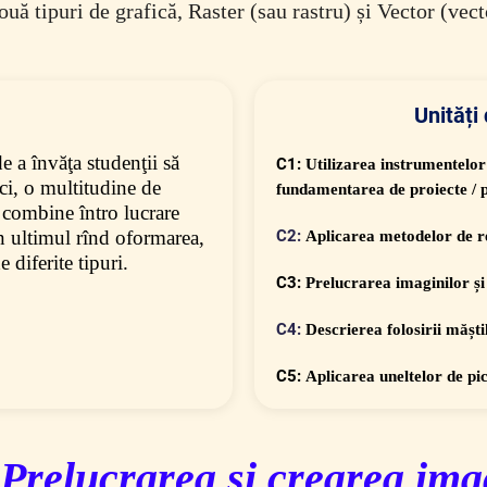
ouă tipuri de grafică, Raster (sau rastru) și Vector
(vect
Unități
e a învăţa studenţii să
C1:
Utilizarea instrumentelor
ci, o multitudine de
fundament
area de proiecte 
să combine întro lucrare
în ultimul rînd oformarea,
C2:
Aplicarea
metodelor de r
 diferite tipuri.
C3:
Prelucrarea
imaginilor și
C4:
Descrierea folosirii măști
C5:
Aplicarea uneltelor de pi
Prelucrarea și crearea imag