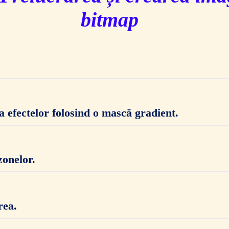
bitmap
a efectelor folosind o mască gradient.
zonelor.
rea.