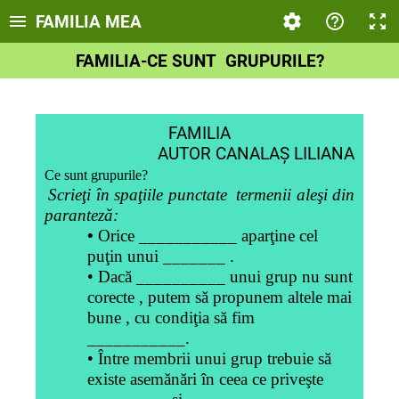
FAMILIA MEA
FAMILIA-CE SUNT GRUPURILE?
FAMILIA
AUTOR CANALAȘ LILIANA
Ce sunt grupurile?
Scrieţi în spaţiile punctate termenii aleşi din
paranteză:
•
Orice ___________ aparţine cel
puţin unui _______ .
• Dacă __________ unui grup nu sunt
corecte , putem să propunem altele mai
bune , cu condiţia să fim
___________.
• Între membrii unui grup trebuie să
existe asemănări în ceea ce priveşte