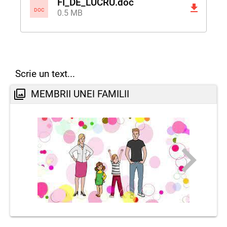
FI_DE_LUCRU.doc
DOC
0.5 MB
Scrie un text...
MEMBRII UNEI FAMILII