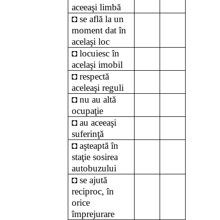
aceeaşi limbă
◘ se află la un
moment dat în
acelaşi loc
◘ locuiesc în
acelaşi imobil
◘ respectă
aceleaşi reguli
◘ nu au altă
ocupaţie
◘ au aceeaşi
suferinţă
◘ aşteaptă în
staţie sosirea
autobuzului
◘ se ajută
reciproc, în
orice
împrejurare