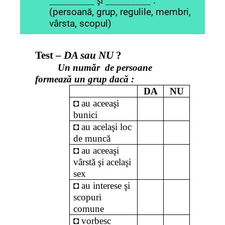
_________ şi _________ .
(persoană, grup, regulile, membri,
vârsta, scopul)
Test –
DA sau NU
?
Un număr de persoane
formează un grup dacă :
DA
NU
◘ au aceeaşi
bunici
◘ au acelaşi loc
de muncă
◘ au aceeaşi
vârstă şi acelaşi
sex
◘ au interese şi
scopuri
comune
◘ vorbesc