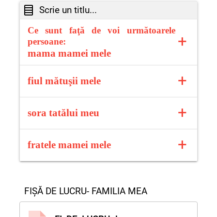
Scrie un titlu...
Ce sunt faţă de voi următoarele
+
persoane:
mama mamei mele
BUNICA
+
fiul mătuşii mele
VERIȘOR
+
sora tatălui meu
+
MĂTUȘĂ
fratele mamei mele
UNCHI
FIȘĂ DE LUCRU- FAMILIA MEA