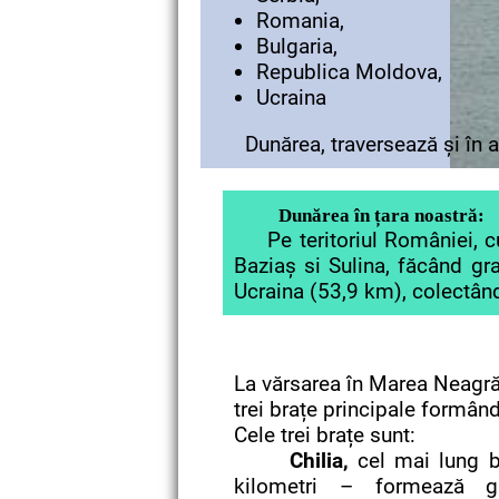
Romania,
Bulgaria,
Republica Moldova,
Ucraina
Dunărea, traversează și în ace
Dunărea în țara noastră:
Pe teritoriul României, curs
Baziaș si Sulina, făcând gr
Ucraina (53,9 km), colectând
La vărsarea în Marea Neagră
trei brațe principale formând
Cele trei brațe sunt:
Chilia,
cel mai lung b
kilometri – formează g