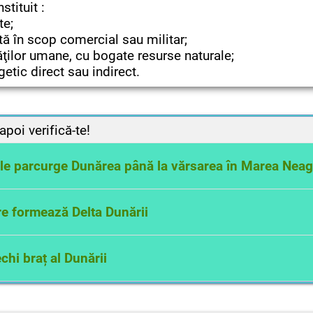
stituit :
te;
tă în scop comercial sau militar;
ţilor umane, cu bogate resurse naturale;
etic direct sau indirect.
apoi verifică-te!
e le parcurge Dunărea până la vărsarea în Marea Nea
a, Ungaria, Croația, Serbia, România, Bulgaria, Republ
re formează Delta Dunării
rghe
hi braț al Dunării