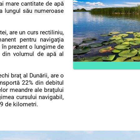
ai mare cantitate de apă
e-a lungul său numeroase
tei, are un curs rectiliniu,
rmanent pentru navigaţia
 în prezent o lungime de
 din volumul de apă al
echi braţ al Dunării, are o
nsportă 22% din debitul
telor meandre ale braţului
gimea cursului navigabil,
9 de kilometri.