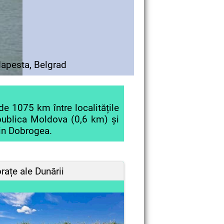
dapesta, Belgrad
de 1075 km între localitățile
epublica Moldova (0,6 km) și
din Dobrogea.
brațe ale Dunării