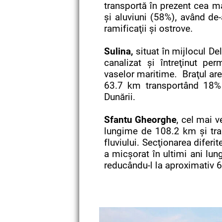
transportă în prezent cea m
şi aluviuni (58%), având d
ramificaţii şi ostrove.
Sulina,
situat în mijlocul Del
canalizat şi întreţinut pe
vaselor maritime. Braţul are
63.7 km transportând 18%
Dunării.
Sfantu Gheorghe
, cel mai v
lungime de 108.2 km şi tra
fluviului. Secţionarea diferi
a micşorat în ultimi ani lun
reducându-l la aproximativ 6