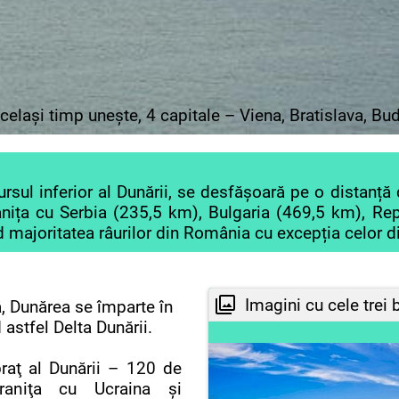
lași timp unește, 4 capitale – Viena, Bratislava, Bu
ul inferior al Dunării, se desfășoară pe o distanță 
anița cu Serbia (235,5 km), Bulgaria (469,5 km), R
 majoritatea râurilor din România cu excepția celor 
Imagini cu cele trei 
, Dunărea se împarte în
 astfel Delta Dunării.
raţ al Dunării – 120 de
raniţa cu Ucraina şi