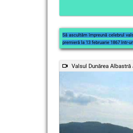
Să ascultăm împreună celebrul vals
premieră la 13
februarie 1867 într-un
Valsul Dunărea Albastră 