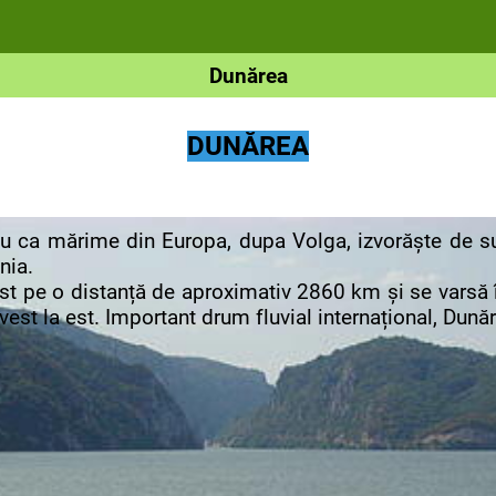
Dunărea
DUNĂREA
a mărime din Europa, dupa Volga, izvorăște de sub
nia.
pe o distanță de aproximativ 2860 km și se varsă în
vest la est. Important drum fluvial internațional, Dună