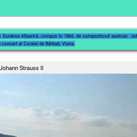
 Dunărea Albastră, compus în 1866, de compozitorul austriac Johan
 concert al Coralei de Bărbați, Viena.
Johann Strauss II