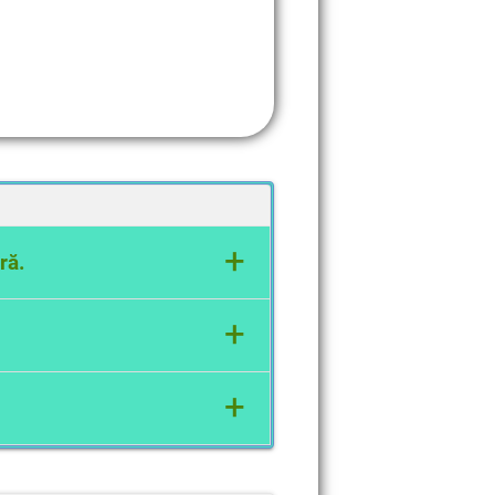
+
gră.
ica Moldova, Ucraina,
+
+