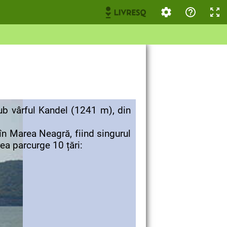
 vârful Kandel (1241 m), din
 Marea Neagră, fiind singurul
rea parcurge 10 țări: