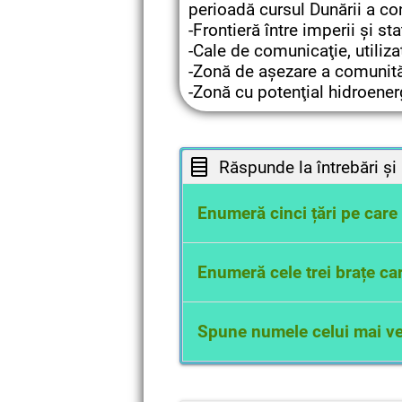
perioadă cursul Dunării a con
-Frontieră între imperii şi sta
-Cale de comunicaţie, utiliza
-Zonă de aşezare a comunită
-Zonă cu potenţial hidroenerg
Răspunde la întrebări și 
Enumeră cinci țări pe car
Germania, Austria, Slovaci
Enumeră cele trei brațe ca
Chilia, Sulina, Sfântu Gheo
Spune numele celui mai vec
Sfântu Gheorghe