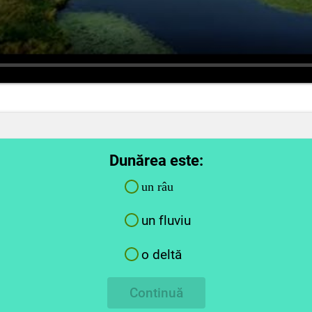
Dunărea este:
un râu
un fluviu
o deltă
Continuă