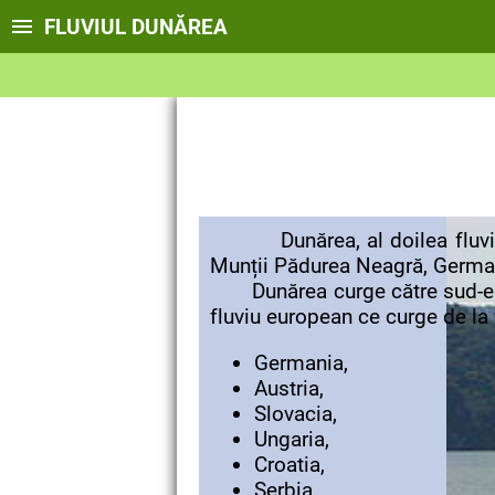
FLUVIUL DUNĂREA
Dunărea, al doilea fluviu c
Munții Pădurea Neagră, Germa
Dunărea curge către sud-est 
fluviu european ce curge de la 
Germania,
Austria,
Slovacia,
Ungaria,
Croatia,
Serbia,