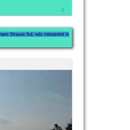
n Strauss fiul, vals interpretat în