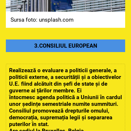
Sursa foto: unsplash.com
3.CONSILIUL EUROPEAN
Realizează o evaluare a politicii generale, a
politicii externe, a securității și a obiectivelor
U.E. fiind alcătuit din șefi de state și de
guverne ai țărilor membre. Ei
întocmesc agenda politică a Uniunii în cardul
unor ședințe semestriale numite summituri.
Consiliul promovează drepturile omului,
democrația, supremația legii și separarea
puterilor în stat.
Are sediul la Bruxelles, Belgia.