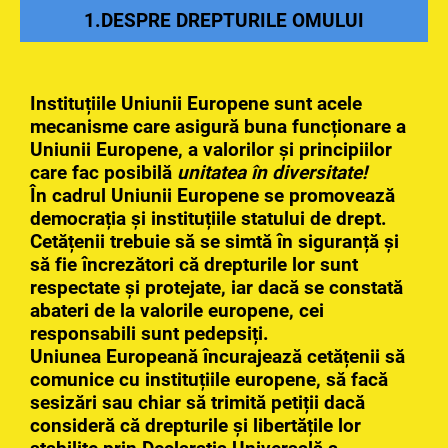
1.DESPRE DREPTURILE OMULUI
Instituțiile Uniunii Europene sunt acele
mecanisme care asigură buna funcționare a
Uniunii Europene, a valorilor și principiilor
care fac posibilă
unitatea în diversitate!
În cadrul Uniunii Europene se promovează
democrația și instituțiile statului de drept.
Cetățenii trebuie să se simtă în siguranță și
să fie încrezători că drepturile lor sunt
respectate și protejate, iar dacă se constată
abateri de la valorile europene, cei
responsabili sunt pedepsiți.
Uniunea Europeană încurajează cetățenii să
comunice cu instituțiile europene, să facă
sesizări sau chiar să trimită petiții dacă
consideră că drepturile și libertățile lor