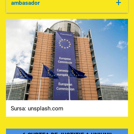
+
ambasador
europeană
-reprezintă țările membre în diverse situații,
tratate internaționale, negocieri
Sursa: unsplash.com