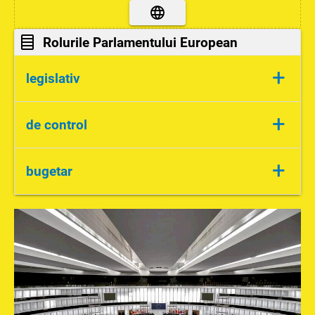
Rolurile Parlamentului European
+
legislativ
-realizează legile, care se aplică în toate
+
de control
statele membre
-controlează toate instituțiile Uniunii
+
bugetar
Europene
-alege Președintele Comisiei Europene
-stabilește bugetul
-votează bugetul