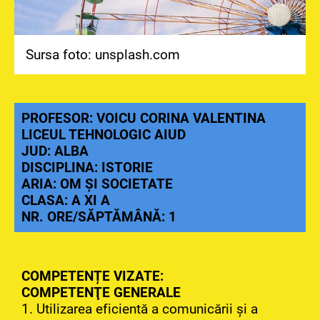
Sursa foto: unsplash.com
PROFESOR: VOICU CORINA VALENTINA
LICEUL TEHNOLOGIC AIUD
JUD: ALBA
DISCIPLINA: ISTORIE
ARIA: OM ȘI SOCIETATE
CLASA: A XI A
NR. ORE/SĂPTĂMÂNĂ: 1
COMPETENȚE VIZATE:
COMPETENŢE GENERALE
1. Utilizarea eficientă a comunicării şi a