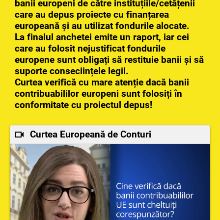
banii europeni de către instituțiile/cetățenii
care au depus proiecte cu finanțarea
europeană și au utilizat fondurile alocate.
La finalul anchetei emite un raport, iar cei
care au folosit nejustificat fondurile
europene sunt obligați să restituie banii și să
suporte conseciințele legii.
Curtea verifică cu mare atenție dacă banii
contribuabililor europeni sunt folosiți în
conformitate cu proiectul depus!
Curtea Europeană de Conturi