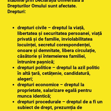
stabilite prin Declarația Universală a
Drepturilor Omului sunt afectate.
Drepturi:
drepturi civile – dreptul la viață,
libertatea și securitatea persoanei, viață
privată și de familie, inviolabilitatea
locuinței, secretul corespondenței,
onoare și demnitate, libera circulație,
căsătorie și întemeierea familiei,
întrunire pașnică;
drepturi politice – dreptul la azil politic
în altă țară, cetățenie, candidatură,
alegeri;
drepturi economice – dreptul la
proprietate, salarizare egală pentru
munca identică;
drepturi procedurale – dreptul de a fi un
subiect de drept, prezumția de