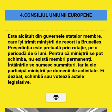
4.CONSILIUL UNIUNII EUROPENE
Este alcătuit din guvernele statelor membre,
care își trimit miniștrii de resort la Bruxelles.
Președinția este preluată prin rotație, pe o
perioadă de 6 luni. Pentru că miniștrii se pot
schimba, nu există membri permanenți.
Întâlnirile se numesc summituri, iar la ele
participă miniștrii pe domenii de activitate. Ei
dezbat, schimbă sau votează actele
legislative.