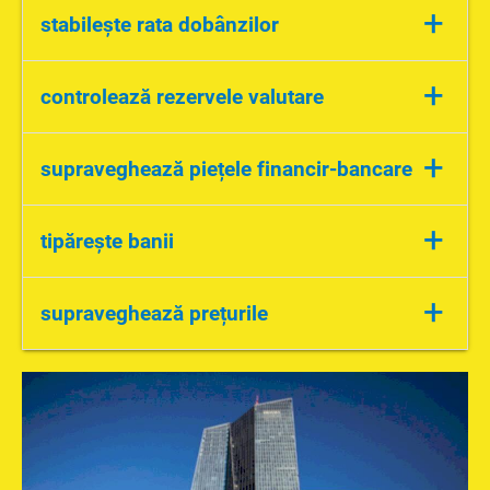
+
stabilește rata dobânzilor
-eurobor
+
controlează rezervele valutare
-zona euro
+
supraveghează piețele financir-bancare
-urmărește băncile
+
tipărește banii
-euro
+
supraveghează prețurile
-previne inflația