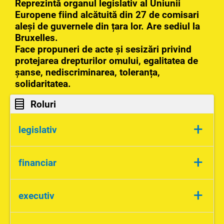
Reprezintă organul legislativ al Uniunii
Europene fiind alcătuită din 27 de comisari
aleși de guvernele din țara lor. Are sediul la
Bruxelles.
Face propuneri de acte și sesizări privind
protejarea drepturilor omului, egalitatea de
șanse, nediscriminarea, toleranța,
solidaritatea.
Roluri
+
legislativ
-face propuneri de legi
+
financiar
-gestionează banii
+
executiv
-alocă fonduri
-se asigură că este respectată legislația