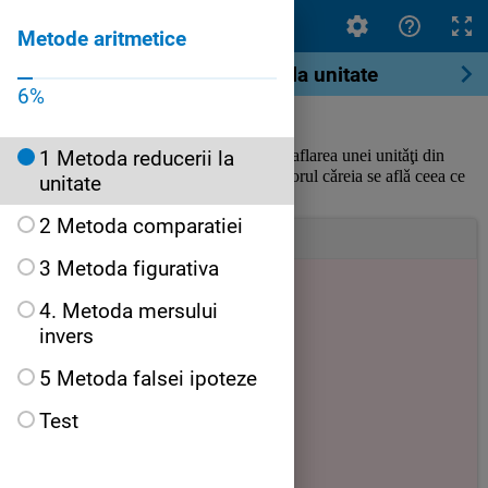
Metode aritmetice
Metode aritmetice
1 Metoda reducerii la unitate
6
%
Metoda reducerii la unitate
1 Metoda reducerii la
constǎ în aflarea unei unitǎţi din
mǎrimea care
apare în problemǎ cu ajutorul cǎreia se aflǎ ceea ce
unitate
se cere
în enunţul problemei.
2 Metoda comparatiei
Interesant
3 Metoda figurativa
4. Metoda mersului
invers
5 Metoda falsei ipoteze
Test