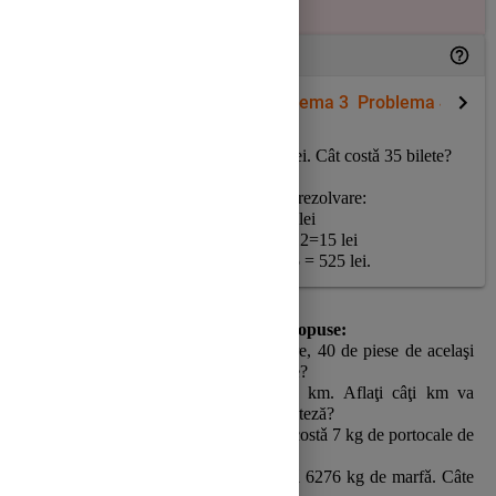
Probleme rezolvate
Problema1
Problema 2
Problema 3
Problema 4
12 bilete de la un spectacol costǎ 180 lei. Cât costǎ 35 bilete?
Soluţie:
Se scrie urmǎtoarea schemǎ de rezolvare:
12 bilete ........................... 180 lei
1 bilet .......................... 180:12=15 lei
35 bilete ......................... 35·15 = 525 lei.
Probleme propuse:
1) Dacă un muncitor realizează în 8 ore, 40 de piese de acelaşi
fel, atunci câte piese va realiza în 10 ore?
2) Un călător parcurge în 3 ore,
12 km
. Aflaţi câţi km va
parcurge în 5 ore mergând cu aceeaşi viteză?
3)
15 kg de portocale costǎ 90 lei. Cât costǎ
7 kg
de portocale de
acelaşi fel cu primele?
4)
În 12 drumuri, un camion transportǎ 6276 kg de marfǎ. Câte