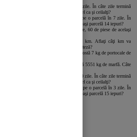
kg transportǎ camionul în 3 drumuri?
5)
6 muncitori terminǎ o lucrare în 5 zile. În câte zile terminǎ
aceeaşi lucrare 2 muncitori, lucrând la fel ca şi ceilalţi?
6)
20 de iepuri mǎnâncǎ morcovii de pe o parcelǎ în 7 zile. În
câte zile vor mânca morcovii de pe aceeaşi parcelǎ 14 iepuri?
7) Dacă un muncitor realizează în 5 ore, 60 de piese de acelaşi
fel, atunci câte piese va realiza în 8 ore?
8) Un călător parcurge în 7 ore, 35 km. Aflaţi câţi km va
parcurge în 6 ore mergând cu aceeaşi viteză?
9)
11 kg
de portocale costǎ 33 lei. Cǎt costǎ
7 kg
de portocale de
acelaşi fel cu primele?
10)
În 13 drumuri, un camion transportǎ
5551 kg
de marfǎ. Câte
kg transportǎ camionul în 3 drumuri?
11)
10 muncitori terminǎ o lucrare în 30 zile. În câte zile terminǎ
aceeaşi lucrare 2 muncitori, lucrând la fel ca şi ceilalţi?
12)
25 de iepuri mǎnâncǎ morcovii de pe o parcelǎ în 3 zile. În
câte zile vor mânca morcovii de pe aceeaşi parcelǎ 15 iepuri?