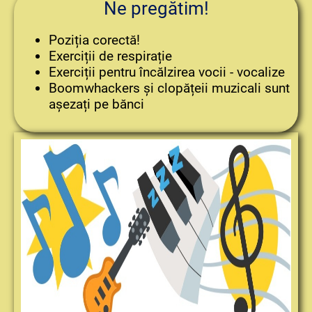
Ne pregătim!
Poziția corectă!
Exerciții de respirație
Exerciții pentru încălzirea vocii - vocalize
Boomwhackers și clopățeii muzicali sunt
așezați pe bănci