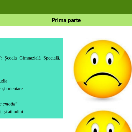
Prima parte
T
:
Școala Gimnazială Specială,
udia
 și orientare
c emoţia
”
i și atitudini