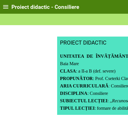
Proiect didactic - Consiliere
PROIECT DIDACTIC
UNITATEA DE ÎNVĂȚĂMÂN
Baia Mare
CLASA
:
a II-a B (def. severe)
PROPUNĂTOR
:
Prof. Cseterki Cla
ARIA CURRICULARĂ
:
Consiliere
DISCIPLINA
: Consiliere
SUBIECTUL LECȚIEI
:
,,
Recunos
TIPUL LECȚIEI
: formare de abilităț