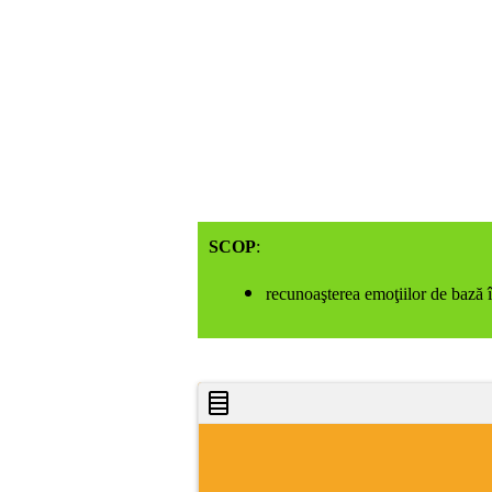
SCOP
:
recunoaşterea emoţiilor de bază în