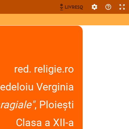
red. religie.ro
edeloiu Verginia
aragiale"
, Ploiești
Clasa a XII-a