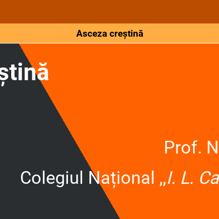
Asceza creștină
ștină
Prof. N
Colegiul Național ,,
I. L. C