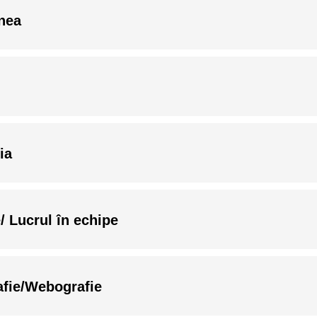
unea
ia
e/ Lucrul în echipe
rafie/Webografie