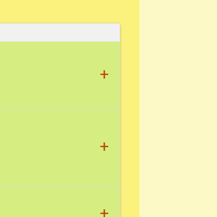
+
+
+