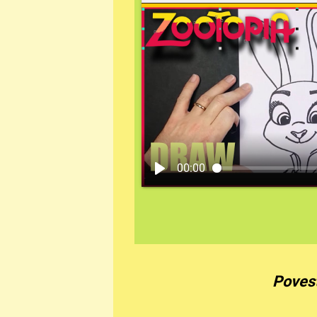
00:00
Povest