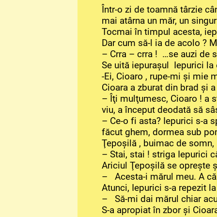
Într-o zi de toamnă târzie câ
mai atârna un măr, un singur
Tocmai în timpul acesta, iepu
Dar cum să-l ia de acolo ? Mă
– Crra – crra ! …se auzi de 
Se uită iepuraşul Iepurici la 
-Ei, Cioaro , rupe-mi şi mie 
Cioara a zburat din brad şi a
– Îţi mulţumesc, Cioaro ! a s
viu, a început deodată să sâs
– Ce-o fi asta? Iepurici s-a s
făcut ghem, dormea sub po
Ţepoşilă , buimac de somn, a 
– Stai, stai ! striga Iepurici
Ariciul Ţepoşilă se opreşte ş
– Acesta-i mărul meu. A căzu
Atunci, Iepurici s-a repezit la
– Să-mi dai mărul chiar acu
S-a apropiat în zbor şi Cioara