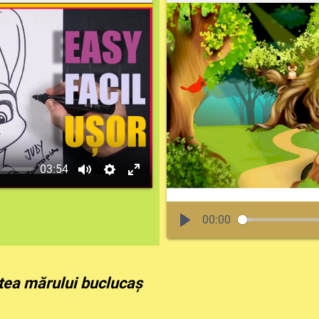
03:54
00:00
ea mărului buclucaș