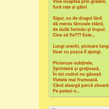
Vine noaptea prin grădini,
fură rațe și găini
Sigur, nu de dragul lânii
dă mereu târcoale stânii,
de dulăi ferindu-și trupul.
Cine să fie??? Este…
Lungi urechi, picioare lung
Doar cu pușca îl ajungi.
Picioruşe subţirele,
Sprintenă şi graţioasă,
În tot codrul nu găseşti
Vietate mai frumoasă.
Când aleargă parcă zboară
Pe poteci o…