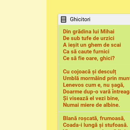
Ghicitori
Din grădina lui Mihai
De sub tufe de urzici
A ieșit un ghem de scai
Ca să caute furnici
Ce să fie oare, ghici?
Cu cojoacă și desculț
Umblă mormăind prin munț
Lenevos cum e, nu șagă,
Doarme dup-o vară întreag
Și visează el vezi bine,
Numai miere de albine.
Blană roșcată, frumoasă,
Coada-i lungă și stufoasă.