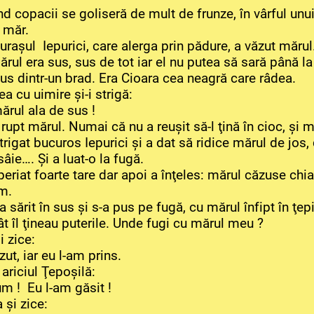
nd copacii se goliseră de mult de frunze, în vârful unu
 măr.
raşul Iepurici, care alerga prin pădure, a văzut mărul
rul era sus, sus de tot iar el nu putea să sară până la 
sus dintr-un brad. Era Cioara cea neagră care râdea.
ea cu uimire şi-i strigă:
mărul ala de sus !
 rupt mărul. Numai că nu a reuşit să-l ţină în cioc, şi m
trigat bucuros Iepurici şi a dat să ridice mărul de jos, 
âie…. Şi a luat-o la fugă.
periat foarte tare dar apoi a înţeles: mărul căzuse chia
m.
sărit în sus şi s-a pus pe fugă, cu mărul înfipt în ţepii
 cât îl ţineau puterile. Unde fugi cu mărul meu ?
i zice:
t, iar eu l-am prins.
 ariciul Ţepoşilă:
m ! Eu l-am găsit !
 şi zice: