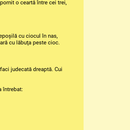
rnit o ceartă între cei trei,
epoşilă cu ciocul în nas,
ioară cu lăbuţa peste cioc.
faci judecată dreaptă. Cui
 întrebat: