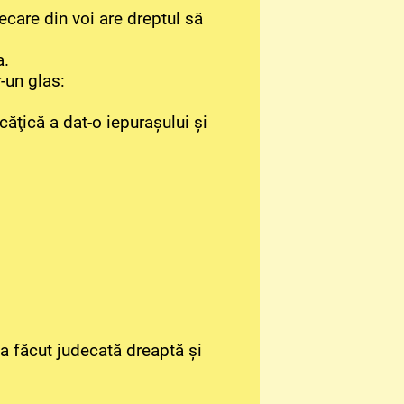
iecare din voi are dreptul să
a.
r-un glas:
căţică a dat-o iepuraşului şi
 a făcut judecată dreaptă şi