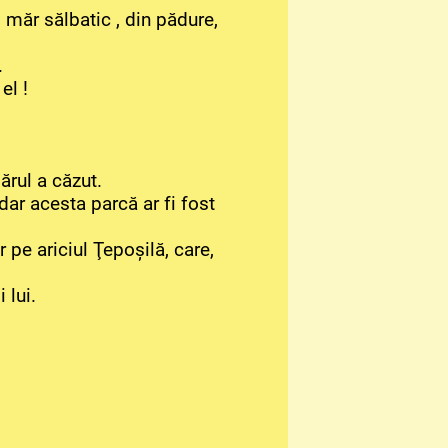
i măr sălbatic , din pădure,
.
el !
ărul a căzut.
dar acesta parcă ar fi fost
r pe ariciul Ţepoşilă, care,
 lui.