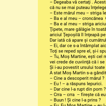
– Degeaba vă certaţi . Acesta
că nu se mai puteau înţelege. 
– Este mărul meu – striga Ie
– Ba e al meu – croncănea Ci
– Ba e al meu – striga ariciu
Ţipete, mare gălăgie în toată
ariciul Ţepoşilă îl înţeapă pe
Dar iată că apare şi cumătr
– Ei, dar ce s-a întâmplat ai
Toţi se reped spre el, şi-i sp
– Tu, Moş Martine, eşti cel 
vei crede de cuviinţă că i se 
Şi i-au povestit ursului toate
A stat Moş Martin s-a gândit
– Cine a descoperit mărul ?
– Eu ! – a răspuns Iepurici.
– Dar cine l-a rupt din pom ?
– Crra – crra – fireşte că eu
– Buun ! Şi cine l-a prins ?
– Eu, Eu Moş Martine – eu l-a