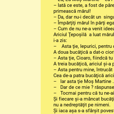
– Iată ce este, a fost de păr
primească mărul!
– Da, dar nu-i decât un singur
– Împărţiţi mărul în părţi ega
– Cum de nu ne-a venit ideea
Ariciul Ţepoşilă a luat mărul
i-a zis:
– Asta ţie, Iepurici, pentru 
A doua bucăţică a dat-o ciori
– Asta ţie, Cioaro, fiindcă t
A treia bucăţică, ariciul şi-a
– Asta pentru mine, întrucâ
Cea de-a patra bucăţică ariciu
– Iar asta ţie Moş Martine 
– Dar de ce mie ? răspunse, 
– Tocmai pentru că tu ne-ai 
Şi fiecare şi-a mâncat bucăţ
nu a nedreptăţit pe nimeni.
Şi iaca aşa s-a sfârşit pove