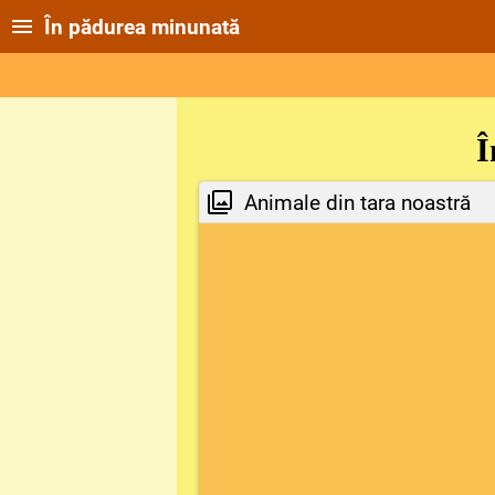
În pădurea minunată
În
Animale din tara noastră