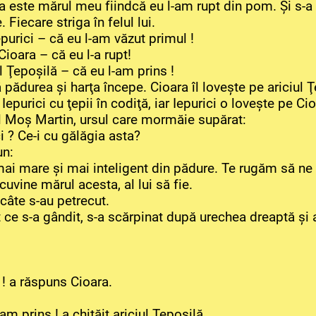
 este mărul meu fiindcă eu l-am rupt din pom. Şi s-a po
Fiecare striga în felul lui.
purici – că eu l-am văzut primul !
oara – că eu l-a rupt!
l Ţepoşilă – că eu l-am prins !
 pădurea şi harţa începe. Cioara îl loveşte pe ariciul Ţ
 Iepurici cu ţepii în codiţă, iar Iepurici o loveşte pe C
ul Moş Martin, ursul care mormăie supărat:
ci ? Ce-i cu gălăgia asta?
un:
mai mare şi mai inteligent din pădure. Te rugăm să ne 
cuvine mărul acesta, al lui să fie.
 câte s-au petrecut.
 ce s-a gândit, s-a scărpinat după urechea dreaptă şi a
 ! a răspuns Cioara.
m prins ! a chiţăit ariciul Ţepoşilă.