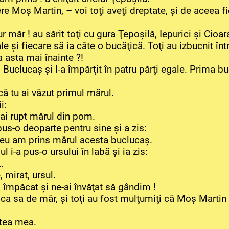
ere Moş Martin, – voi toţi aveţi dreptate, şi de aceea f
 măr ! au sărit toţi cu gura Ţepoşilă, Iepurici şi Cioar
le şi fiecare să ia câte o bucăţică. Toţi au izbucnit înt
 asta mai înainte ?!
 Buclucaş şi l-a împărţit în patru părţi egale. Prima bu
că tu ai văzut primul mărul.
i:
u ai rupt mărul din pom.
 pus-o deoparte pentru sine şi a zis:
t eu am prins mărul acesta buclucaş.
l i-a pus-o ursului în labă şi ia zis:
…
mirat, ursul.
împăcat şi ne-ai învăţat să gândim !
ica sa de măr, şi toţi au fost mulţumiţi că Moş Martin
stea mea.