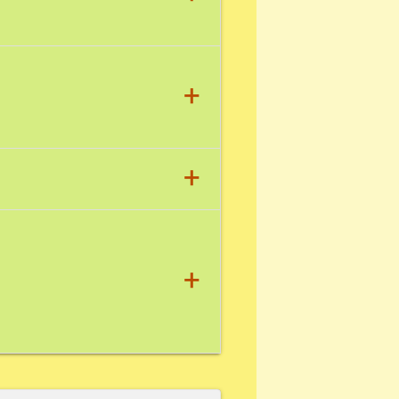
+
+
+