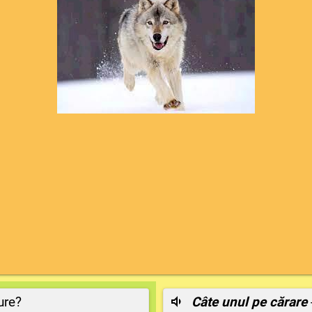
ure?
Câte unul pe cărare