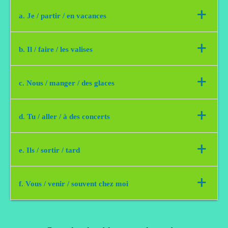
+
a. Je / partir / en vacances
Je partais en vacances.
+
b. Il / faire / les valises
Il faisait les valises.
+
c. Nous / manger / des glaces
Nous mangions des glaces.
+
d. Tu / aller / à des concerts
Tu allais à des concerts:
+
e. Ils / sortir / tard
Il sortais tard.
+
f. Vous / venir / souvent chez moi
Vous veniez souvent chez moi.