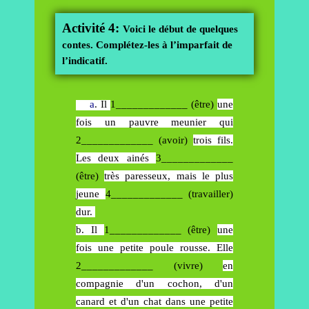
Activité 4:
Voici le début de quelques
contes. Complétez-les à l’imparfait de
l’indicatif.
a
. Il
1_____________ (être)
une
fois un pauvre meunier qui
2_____________ (avoir)
trois fils.
Les deux ainés
3_____________
(être)
très paresseux, mais le plus
jeune
4_____________ (travailler)
dur.
b. Il
1_____________ (être)
une
fois une petite poule rousse. Elle
2_____________ (vivre)
en
compagnie d'un cochon, d'un
canard et d'un chat dans une petite