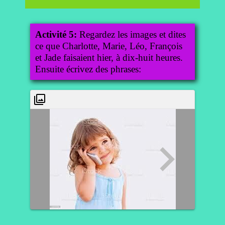
Activité 5:
Regardez les images et dites
ce que Charlotte, Marie, Léo, François
et Jade faisaient hier, à dix-huit heures.
Ensuite écrivez des phrases: