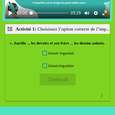
00:00
05:29
Activité 1:
Choisissez
l’option correcte de
l’imparfait pour compléter les espaces libres:
c. Aurélie ... les devoirs et son frère ... les dessins animés.
faisait/ regardait
faisais/regardais
Continuă