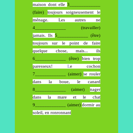
maison dont elle
3_____________
(faire)
toujours soigneusement
le
ménage. Les autres ne
4_____________ (travailler)
jamais. Ils
5_____________ (être)
toujours sur le point de faire
quelque chose, mais... ils
6_____________ (être)
bien trop
paresseux!
L
e cochon
7_____________ (aimer)
se rouler
dans la boue, le canard
8_____________ (aimer)
nager
dans la mare et le chat
9_____________ (aimer)
dormir au
soleil, en ronronnant