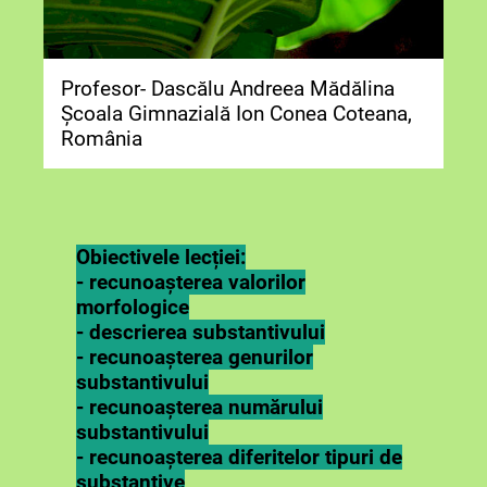
Profesor- Dascălu Andreea Mădălina
Școala Gimnazială Ion Conea Coteana,
România
Obiectivele lecției:
- recunoașterea valorilor
morfologice
- descrierea substantivului
- recunoașterea genurilor
substantivului
- recunoașterea numărului
substantivului
- recunoașterea diferitelor tipuri de
substantive