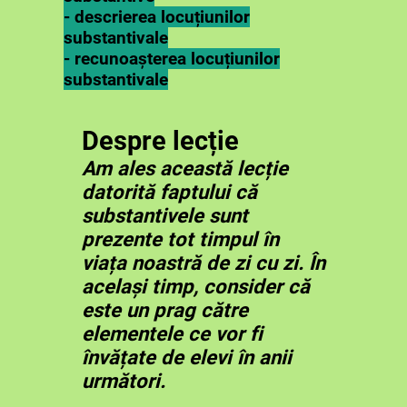
- descrierea locuțiunilor
substantivale
- recunoașterea locuțiunilor
substantivale
Despre lecție
Am ales această lecție
datorită faptului că
substantivele sunt
prezente tot timpul în
viața noastră de zi cu zi. În
același timp, consider că
este un prag către
elementele ce vor fi
învățate de elevi în anii
următori.