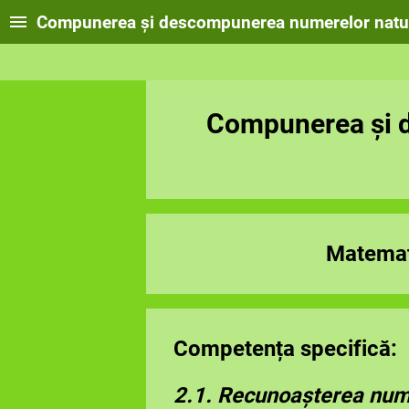
Compunerea și descompunerea numerelor natur
Compunerea și d
Matemat
Competența specifică:
2
.1. Recunoaşterea numer