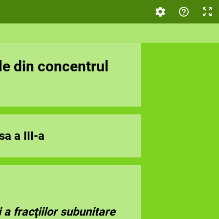
e din concentrul
sa a III-a
a fracţiilor subunitare