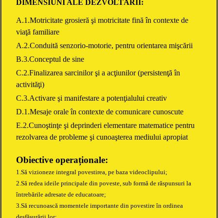
DIMENSIUNI ALE DEZVOLTĂRII:
A.1.Motricitate grosieră şi motricitate fină în contexte de
viaţă familiare
A.2.Conduită senzorio-motorie, pentru orientarea mişcării
B.3.Conceptul de sine
C.2.Finalizarea sarcinilor şi a acţiunilor (persistenţă în
activităţi)
C.3.Activare şi manifestare a potenţialului creativ
D.1.Mesaje orale în contexte de comunicare cunoscute
E.2.Cunoştinţe şi deprinderi elementare matematice pentru
rezolvarea de probleme şi cunoaşterea mediului apropiat
Obiective operaționale:
1.Să vizioneze integral povestirea, pe baza videoclipului;
2.
Să redea ideile principale din poveste, sub formă de răspunsuri la
întrebările adresate de educatoare;
3.Să recunoască momentele importante din povestire în ordinea
desfășurării lor;