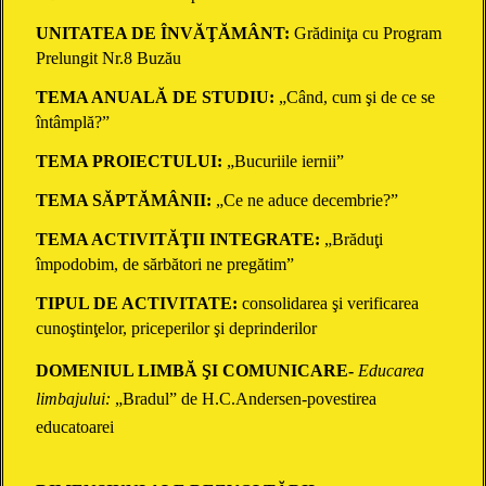
UNITATEA DE ÎNVĂŢĂMÂNT:
Grădiniţa cu Program
Prelungit Nr.8 Buzău
TEMA ANUALĂ DE STUDIU:
„Când, cum şi de ce se
întâmplă?”
TEMA PROIECTULUI:
„Bucuriile iernii”
TEMA SĂPTĂMÂNII:
„Ce ne aduce decembrie?”
TEMA ACTIVITĂŢII INTEGRATE:
„Brăduţi
împodobim, de sărbători ne pregătim”
TIPUL DE ACTIVITATE:
consolidarea şi verificarea
cunoştinţelor, priceperilor şi deprinderilor
DOMENIUL LIMBĂ ŞI COMUNICARE-
Educarea
limbajului:
„Bradul” de H.C.Andersen-povestirea
educatoarei