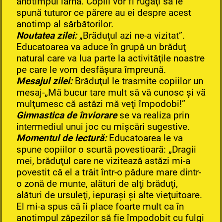
anotimpul iarna. Copiii vor fi rugaţi să le
spună tuturor ce părere au ei despre acest
anotimp al sărbătorilor.
Noutatea zilei:
„Brăduţul azi ne-a vizitat”.
Educatoarea va aduce în grupă un brăduţ
natural care va lua parte la activităţile noastre
pe care le vom desfăşura împreună.
Mesajul zilei:
Brăduţul le trasmite copiilor un
mesaj-„Mă bucur tare mult să vă cunosc şi vă
mulţumesc că astăzi mă veţi împodobi!”
Gimnastica de înviorare
se va realiza prin
intermediul unui joc cu mişcări sugestive.
Momentul de lectură:
Educatoarea le va
spune copiilor o scurtă povestioară: „Dragii
mei, brăduţul care ne vizitează astăzi mi-a
povestit că el a trăit într-o pădure mare dintr-
o zonă de munte, alături de alţi brăduţi,
alături de ursuleţi, iepuraşi şi alte vieţuitoare.
El mi-a spus că îi place foarte mult ca în
anotimpul zăpezilor să fie împodobit cu fulgi