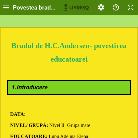
Povestea bradului de H.C.Andersen
Bradul de H.C.Andersen- povestirea
educatoarei
1.Introducere
DATA:
NIVEL/ GRUPĂ:
Nivel II- Grupa mare
EDUCATOARE:
Lupu Adelina-Elena