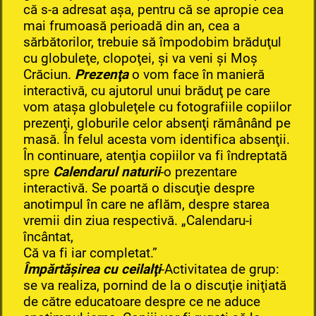
că s-a adresat aşa, pentru că se apropie cea
mai frumoasă perioadă din an, cea a
sărbătorilor, trebuie să împodobim brăduţul
cu globuleţe, clopoţei, şi va veni şi Moş
Crăciun.
Prezenţa
o vom face în manieră
interactivă, cu ajutorul unui brăduţ pe care
vom ataşa globuleţele cu fotografiile copiilor
prezenţi, globurile celor absenţi rămânând pe
masă. În felul acesta vom identifica absenţii.
În continuare, atenţia copiilor va fi îndreptată
spre
Calendarul naturii
-o prezentare
interactivă. Se poartă o discuţie despre
anotimpul în care ne aflăm, despre starea
vremii din ziua respectivă. „Calendaru-i
încântat,
Că va fi iar completat.”
Împărtăşirea cu ceilalţi
-Activitatea de grup:
se va realiza, pornind de la o discuţie iniţiată
de către educatoare despre ce ne aduce