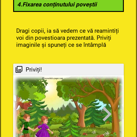
4.Fixarea conținutului poveștii
Dragi copii, ia să vedem ce vă reamintiți
voi din povestioara prezentată. Priviți
imaginile și spuneți ce se întâmplă
Priviți!