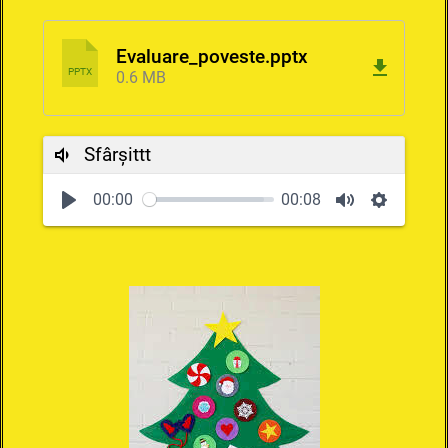
Evaluare_poveste.pptx
PPTX
0.6 MB
Sfârșittt
00:00
00:08