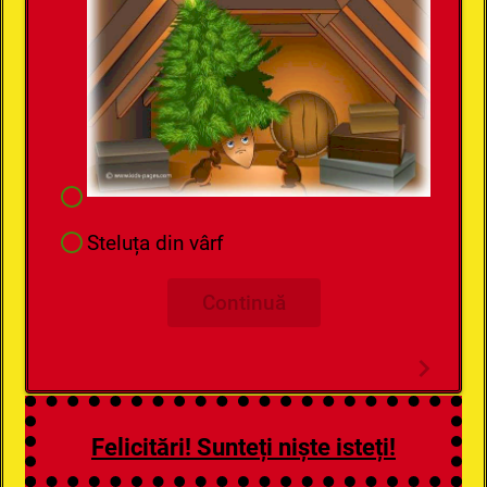
Steluța din vârf
Continuă
Felicitări! Sunteți niște isteți!