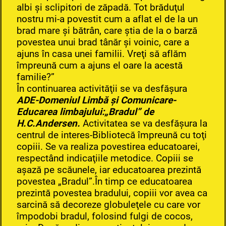
albi şi sclipitori de zăpadă. Tot brăduţul
nostru mi-a povestit cum a aflat el de la un
brad mare şi bătrân, care ştia de la o barză
povestea unui brad tânăr şi voinic, care a
ajuns în casa unei familii. Vreţi să aflăm
împreună cum a ajuns el oare la acestă
familie?”
În continuarea activităţii se va desfăşura
ADE-Domeniul Limbă şi Comunicare-
Educarea limbajului:„Bradul” de
H.C.Andersen.
Activitatea se va desfăşura la
centrul de interes-Bibliotecă împreună cu toţi
copiii. Se va realiza povestirea educatoarei,
respectând indicaţiile metodice. Copiii se
aşază pe scăunele, iar educatoarea prezintă
povestea „Bradul”.În timp ce educatoarea
prezintă povestea bradului, copiii vor avea ca
sarcină să decoreze globuleţele cu care vor
împodobi bradul, folosind fulgi de cocos,