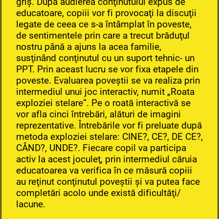
griş. După audierea conţinutului expus de
educatoare, copiii vor fi provocaţi la discuţii
legate de ceea ce s-a întâmplat în poveste,
de sentimentele prin care a trecut brăduţul
nostru până a ajuns la acea familie,
susţinând conţinutul cu un suport tehnic- un
PPT. Prin aceast lucru se vor fixa etapele din
poveste. Evaluarea poveştii se va realiza prin
intermediul unui joc interactiv, numit „Roata
exploziei stelare”. Pe o roată interactivă se
vor afla cinci întrebări, alături de imagini
reprezentative. Întrebările vor fi preluate după
metoda exploziei stelare: CINE?, CE?, DE CE?,
CÂND?, UNDE?. Fiecare copil va participa
activ la acest joculeţ, prin intermediul căruia
educatoarea va verifica în ce măsură copiii
au reţinut conţinutul poveştii şi va putea face
completări acolo unde există dificultăţi/
lacune.