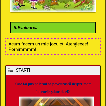
5.Evaluarea
Acum facem un mic joculeț. Atențieeee!
Pornimmmm!
START!
Cine
l-a pus
pe
brad s
ă povestească despre toate
lucrurile ştiute de el?