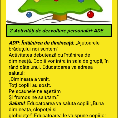
2.Activități de dezvoltare personală+ ADE
ADP: Întâlnirea de dimineaţă:
„Ajutoarele
brăduţului noi suntem”
Activitatea debutează cu întânirea de
dimineaţă. Copiii vor intra în sala de grupă, în
rând câte unul. Educatoarea va adresa
salutul:
„Dimineaţa a venit,
Toţi copiii au sosit.
Pe scăunele ne aşezăm
Şi frumos ne salutăm.”
Salutul
: Educatoarea va saluta copiii:„Bună
dimineaţa, clopoţei şi
globuleţe!”.Educatoarea le va spune copiilor