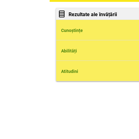
Rezultate ale învățării
Cunoștințe
8.1.12. Prezentarea conceptul
Abilități
8.1.13. Descrierea component
8.2.14. Analizarea componente
Atitudini
exercitate de mediul extern.
8.3.5. Colaborarea cu membrii 