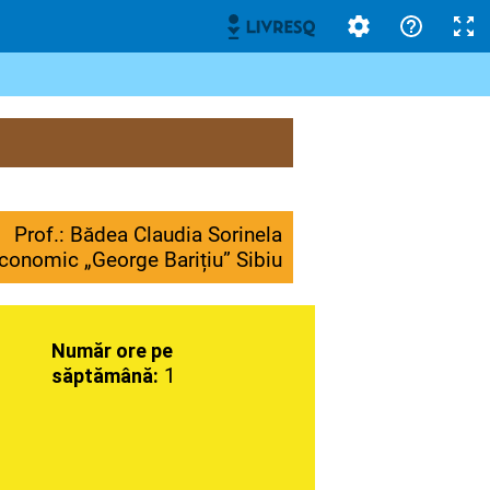
Prof.: Bădea Claudia Sorinela
conomic „George Barițiu” Sibiu
Număr ore pe
1
săptămână: