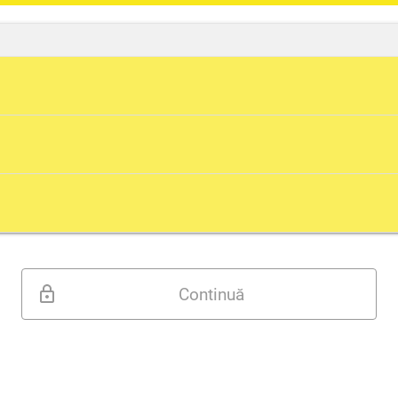
ui și elementelor definitorii ale mediului de marketin
elor micromediului și macromediului.
lor micromediului și macromediului, reflectând critic 
echipei pentru alegerea strategiei de piață.
Continuă