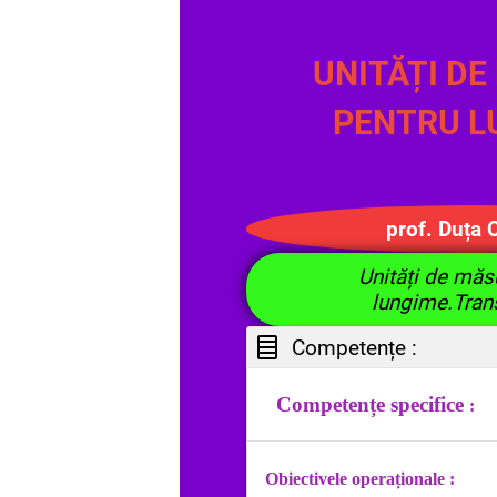
UNITĂȚI D
PENTRU L
prof.
Duța 
Unități de măs
lungime.Tran
Competențe :
Competențe specifice
:
Obiectivele operaționale :
1.4.Identificarea unor el