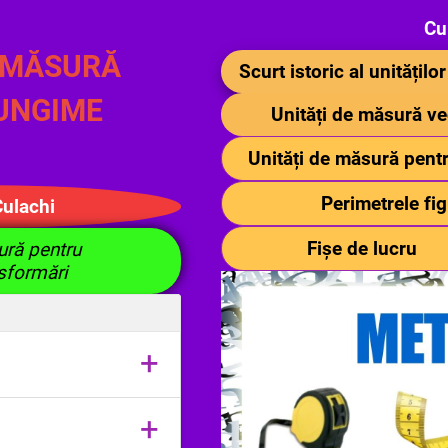
Cu
E MĂSURĂ
Scurt istoric al unități
UNGIME
Unități de măsură ve
Unități de măsură pen
Perimetrele fi
Culachi
Fișe de lucru
ură pentru
sformări
+
+
emente de geometrie şi a