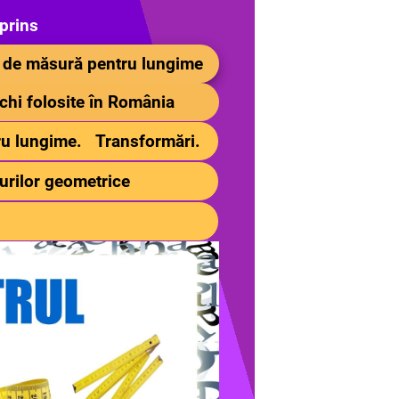
prins
lor de măsură pentru lungime
chi folosite în România
tru lungime.
Transformări.
gurilor geometrice