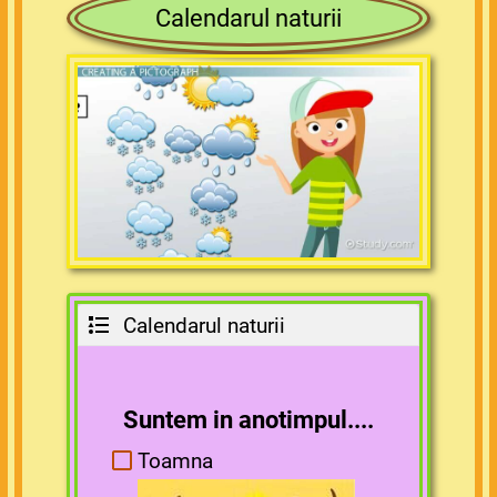
Calendarul naturii
Calendarul naturii
Suntem in anotimpul....
So
Toamna