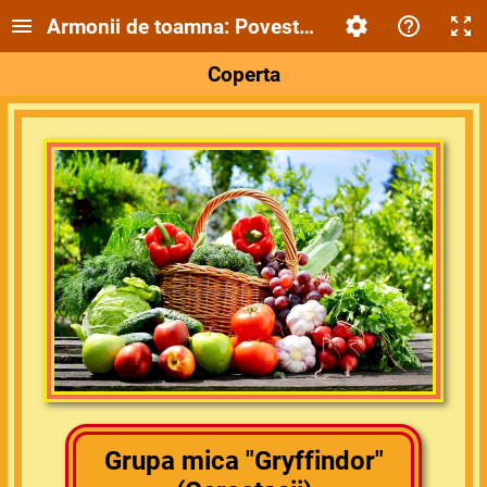
Armonii de toamna: Povestea salatei de legum
Coperta
Grupa mica "Gryffindor"