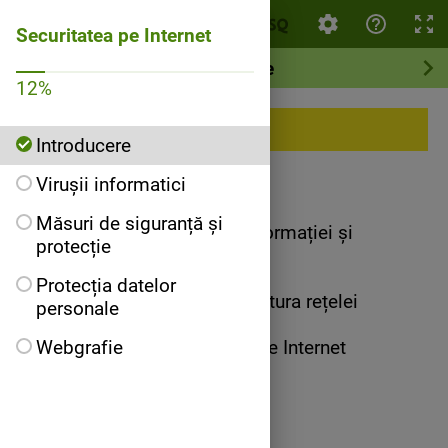
Securitatea pe Internet
Securitatea pe Internet
Introducere
12
%
Introducere
Introducere
Virușii informatici
Măsuri de siguranță și
Disciplina: Tehnologia Informației și
protecție
Comunicațiilor
Clasa: a IX-a
Protecția datelor
Unitatea de învățare: Structura rețelei
personale
Internet
Webgrafie
Titlul lecției: Securitatea pe Internet
Competențe specifice