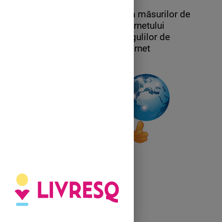
3.7 Descrierea şi aplicarea măsurilor de
securitate în utilizarea internetului
3.8 Utilizarea corectă a regulilor de
comportare în reţeaua Internet