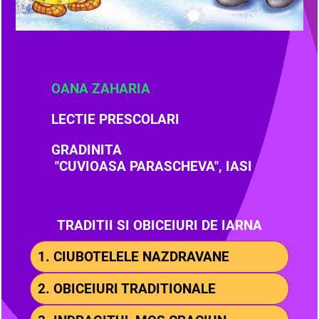
OANA ZAHARIA
LECTIE PRESCOLARI
GRADINITA
"CUVIOASA PARASCHEVA", IASI
TRADITII SI OBICEIURI DE IARNA
1. CIUBOTELELE NAZDRAVANE
2. OBICEIURI TRADITIONALE