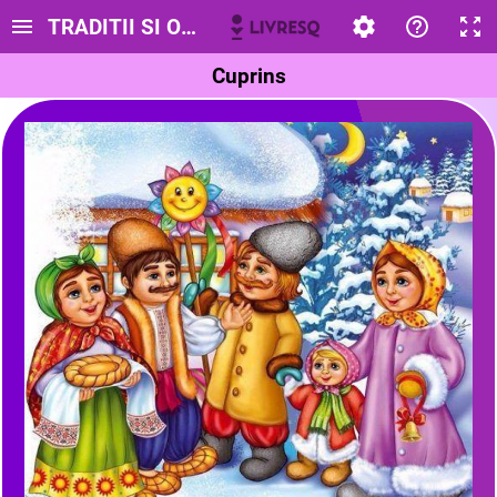
TRADITII SI OBICEIURI DE IARNA
Cuprins