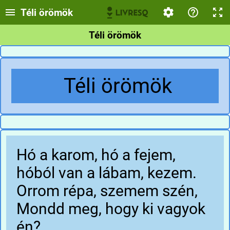
Téli örömök
Téli örömök
Téli örömök
Hó a karom, hó a fejem,
hóból van a lábam, kezem.
Orrom répa, szemem szén,
Mondd meg, hogy ki vagyok
én?