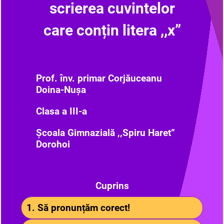
scrierea cuvintelor
care conțin litera ,,x”
Prof. înv. primar Corjăuceanu
Doina-Nușa
Clasa a III-a
Școala Gimnazială ,,Spiru Haret”
Dorohoi
Cuprins
1. Să pronunțăm corect!