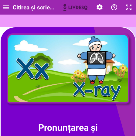
Citirea și scrierea cuvintelor care conțin litera ,
Pronunțarea și