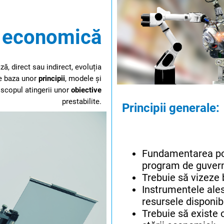
a economică
ză, direct sau indirect, evoluția
e baza unor
principii
, modele și
 scopul atingerii unor
obiective
prestabilite.
Principii generale:
Fundamentarea pol
program de guvern
Trebuie să vizeze 
Instrumentele ales
resursele disponibi
Trebuie să existe 