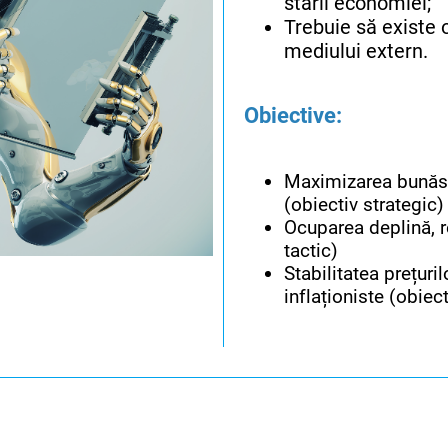
stării economiei;
Trebuie să existe 
mediului extern.
Obiective:
Maximizarea bunăstă
(obiectiv strategic)
Ocuparea deplină, 
tactic)
Stabilitatea prețuri
inflaționiste (obiect