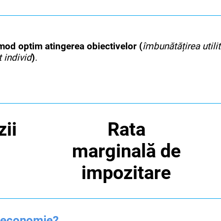
 mod optim atingerea obiectivelor (
îmbunătățirea utilit
t individ
)
.
ii
Rata
marginală de
impozitare
în economie?