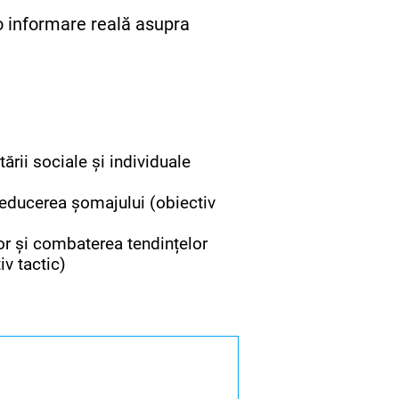
o informare reală asupra
rii sociale și individuale
reducerea șomajului (obiectiv
lor și combaterea tendințelor
iv tactic)