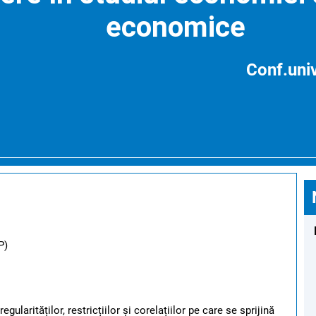
economice
Conf.univ
P)
ularităților, restricțiilor și corelațiilor pe care se sprijină