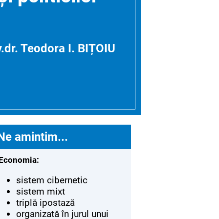
.dr. Teodora I. BIȚOIU
Ne amintim...
Economia:
sistem cibernetic
sistem mixt
triplă ipostază
organizată în jurul unui