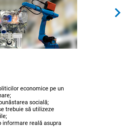
iticilor economice pe un
are;
bunăstarea socială;
e trebuie să utilizeze
le;
o informare reală asupra