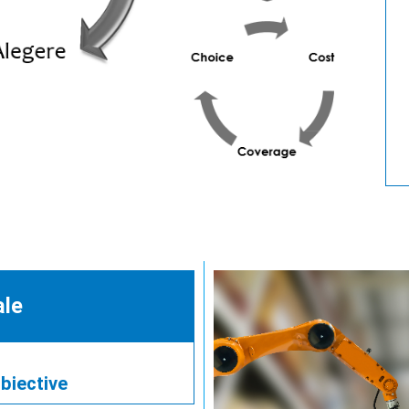
ale
obiective