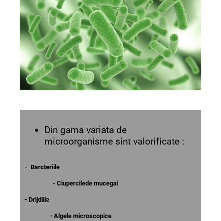
Din gama variata de
microorganisme sint valorificate :
-
Barcteriile
- Ciupercilede mucegai
- Drijdiile
- Algele microscopice