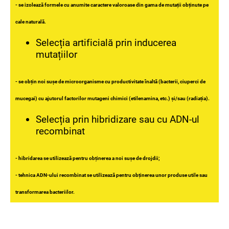
- se izolează formele cu anumite caractere valoroase din gama de mutații obținute pe
cale naturală.
Selecția artificială prin inducerea
mutațiilor
- se obțin noi sușe de microorganisme cu productivitate înaltă (bacterii, ciuperci de
mucegai) cu ajutorul factorilor mutageni chimici (etilenamina, etc.) și/sau (radiația).
Selecția prin hibridizare sau cu ADN-ul
recombinat
- hibridarea se utilizează pentru obținerea a noi sușe de drojdii;
- tehnica ADN-ului recombinat se utilizează pentru obținerea unor produse utile sau
transformarea bacteriilor.