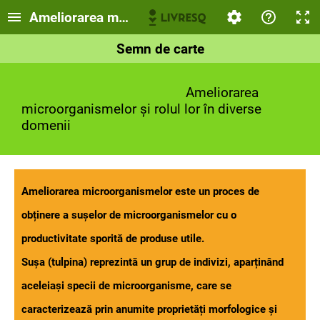
Ameliorarea microorganismelor și rolul lor în d
Semn de carte
Ameliorarea
microorganismelor și rolul lor în diverse
domenii
Ameliorarea microorganismelor este un proces de
obținere a sușelor de microorganismelor cu o
productivitate sporită de produse utile.
Sușa (tulpina) reprezintă un grup de indivizi, aparținând
aceleiași specii de microorganisme, care se
caracterizează prin anumite proprietăți morfologice și