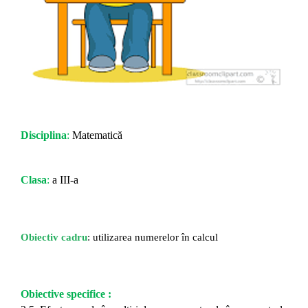
Disciplina
:
Matematică
Clasa
:
a III-a
O
biectiv cadru
: utilizarea numerelor în calcul
Obiective specifice :