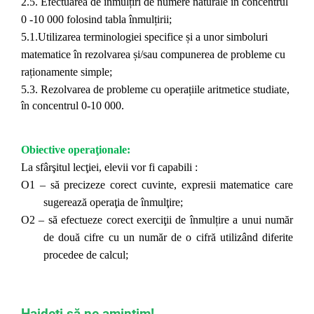
2.5. Efectuarea de înmulțiri de numere naturale în concentrul
0 -10 000 folosind tabla înmulțirii;
5.1.Utilizarea terminologiei specifice și a unor simboluri
matematice în rezolvarea și/sau compunerea de probleme cu
raționamente simple;
5.3. Rezolvarea de probleme cu operațiile aritmetice studiate,
în concentrul 0-10 000.
Obiective operaţionale:
La sfârşitul lecţiei, elevii vor fi capabili :
O1 – să precizeze corect cuvinte, expresii matematice care
sugerează operaţia de înmulţire;
O2 – să efectueze corect exerciţii de înmulțire a unui număr
de două cifre cu un număr de o cifră utilizând diferite
procedee de calcul;
Haideți să ne amintim!