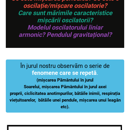
oscilație/mișcare oscilatorie?
Care sunt mărimile caracteristice
mișcării oscilatorii?
Modelul oscilatorului liniar
armonic? Pendulul gravitațional?
În jurul nostru observãm o serie de
fenomene care se repetã
.
(mișcarea Pãmântului în jurul
Soarelui, mișcarea Pãmântului în jurul axei
proprii, ciclicitatea anotimpurilor, bãtãile inimii, respirația
viețuitoarelor, bãtãile unei pendule, mișcarea unui leagăn
etc).