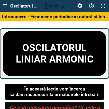
Oscilatorul liniar armonic
Introducere - Fenomene periodice în natură și tehnică
OSCILATORUL
LINIAR ARMONIC
În această lecție vom încerca
să dăm răspunsuri la următoarele întrebări:
Ce este mișcarea periodică? Ce este o