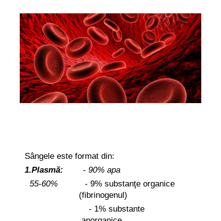
S
â
ngele este format din:
1.Plasm
ă
:
- 90% apa
55-60%
- 9% substan
ţ
e organice
(fibrinogenul)
- 1% substante
anorganice