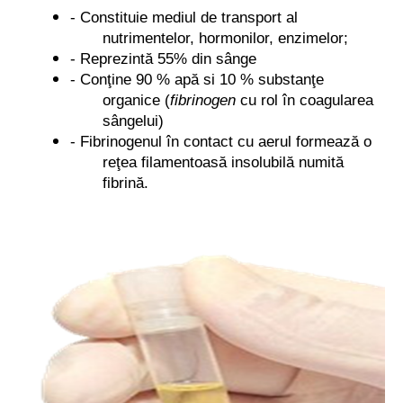
- Constituie mediul de transport al
nutrimentelor, hormonilor, enzimelor;
- Reprezint
ă
55% din s
â
nge
- Con
ţ
ine 90 % ap
ă
si 10 % substan
ţ
e
organice (
fibrinogen
cu rol
î
n coagularea
s
â
ngelui)
- Fibrinogenul
î
n contact cu aerul formeaz
ă
o
re
ţ
ea filamentoas
ă
insolubil
ă
numit
ă
fibrin
ă
.