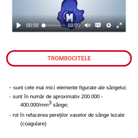
Salut!
00:00
00:00
TROMBOCITELE
-
sunt cele mai mici elemente figurate ale sângelui;
- sunt în număr de aproximativ 200.000 -
3
400.000/mm
sânge;
- rol în refacerea pereţilor vaselor de sânge lezate
(coagulare)