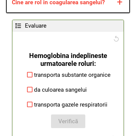
+
Cine are rol in coagularea sangelui?
microbi.
Coagularea sangeliu se realizeaza cu
Evaluare
ajutorul plasmei si trombocitelor.
Hemoglobina indeplineste
urmatoarele roluri:
Ca
transporta substante organice
da culoarea sangelui
transporta gazele respiratorii
Verifică