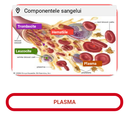
Componentele sangelui
Trombocite
Hematiile
Leucocite
Plasma
PLASMA