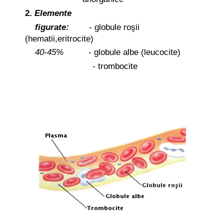
2.
Elemente
figurate:
- globule ro
ş
ii
(hematii,eritrocite)
40-45%
- globule albe (leucocite)
- trombocite