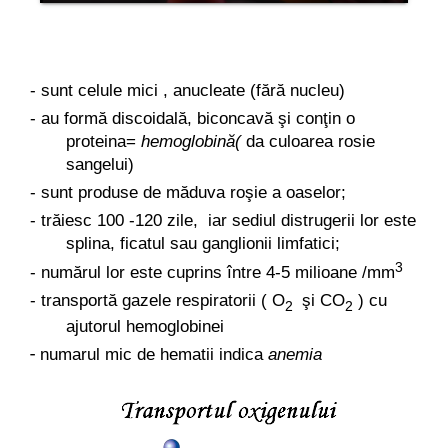
- sunt celule mici , anucleate (fără nucleu)
- au formă discoidală, biconcavă şi conţin o
proteina=
hemoglobină(
da culoarea rosie
sangelui)
- sunt produse de măduva roşie a oaselor;
- trăiesc 100 -120 zile, iar sediul distrugerii lor este
splina, ficatul
sau ganglionii limfatici;
3
- numărul lor este cuprins între 4-5 milioane /mm
- transportă gazele respiratorii ( O
şi CO
) cu
2
2
ajutorul
hemoglobinei
-
numarul mic de hematii indica
anemia