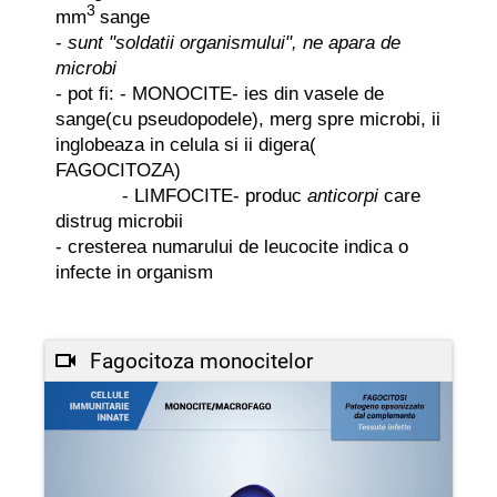
3
mm
sange
-
sunt "soldatii organismului", ne apara de
microbi
- pot fi: - MONOCITE- ies din vasele de
sange(cu pseudopodele), merg spre microbi, ii
inglobeaza in celula si ii digera(
FAGOCITOZA)
- LIMFOCITE- produc
anticorpi
care
distrug microbii
- cresterea numarului de leucocite indica o
infecte in organism
Fagocitoza monocitelor