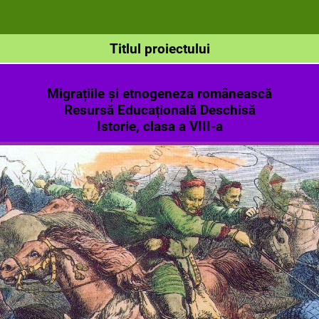
Titlul proiectului
Migrațiile și etnogeneza românească
Resursă Educațională Deschisă
Istorie, clasa a VIII-a