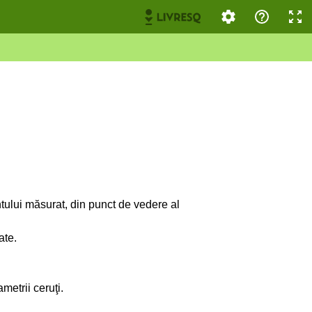
ului măsurat, din punct de vedere al
ate.
etrii ceruţi.