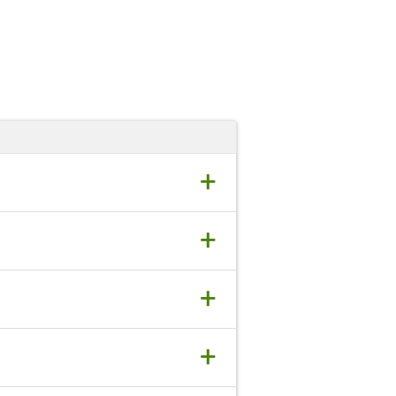
+
+
+
+