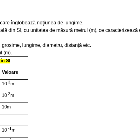
 care înglobează noţiunea de lungime.
ă din SI, cu unitatea de măsură metrul (m), ce caracterizează di
, grosime, lungime, diametru, distanţă etc.
l (m).
în SI
Valoare
3
10
m
2
10
m
10m
-1
10
m