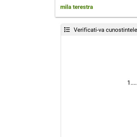
1852 m
mila terestra
1609 m
Verificati-va cunostintel
1....