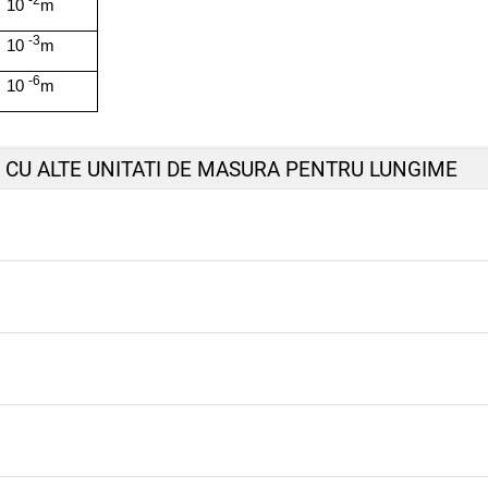
-2
10
m
-3
10
m
-6
10
m
 CU ALTE UNITATI DE MASURA PENTRU LUNGIME