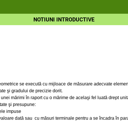
NOTIUNI INTRODUCTIVE
:
ometrice se execută cu mijloace de măsurare adecvate element
e şi gradului de precizie dorit.
nei mărimi în raport cu o mărime de acelaşi fel luată drept unit
tate şi presupune:
ţele impuse
aloare dată sau cu măsuri terminale pentru a se încadra în param