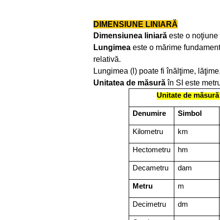
DIMENSIUNE LINIARĂ
Dimensiunea liniară
este o noţiune
Lungimea
este o
mărime fundamental
relativă.
Lungimea (l) poate fi
înălţime, lăţime
Unitatea de măsură
în SI este metru
Unitate de măsură 
Denumire
Simbol
Kilometru
km
Hectometru
hm
Decametru
dam
Metru
m
Decimetru
dm