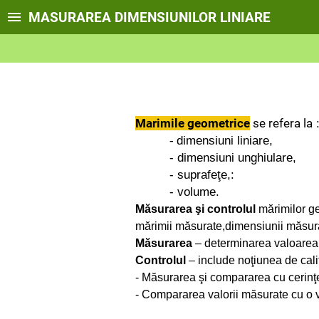
MASURAREA DIMENSIUNILOR LINIARE
Marimile geometrice
se refera la
-
dimensiuni liniare,
- dimensiuni unghiulare,
-
suprafeţe,:
-
volume.
Măsurarea şi controlul
mărimilor ge
mărimii măsurate,dimensiunii măsurat
Măsurarea
– determinarea valoarea u
Controlul
– include noţiunea de cali
- Măsurarea şi compararea cu cerin
- Compararea valorii măsurate cu o v