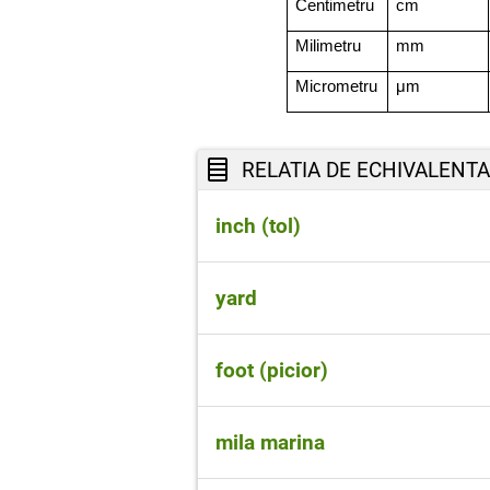
Centimetru
cm
Milimetru
mm
Micrometru
μ
m
RELATIA DE ECHIVALENTA
inch (tol)
0,0254 m
yard
0,9144 m
foot (picior)
0.3048 m
mila marina