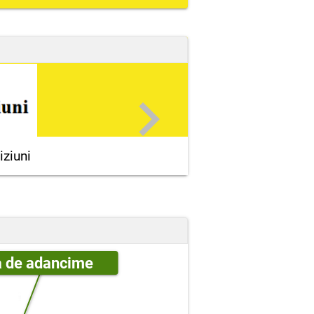
Subler cu precizia 
iziuni
a de adancime