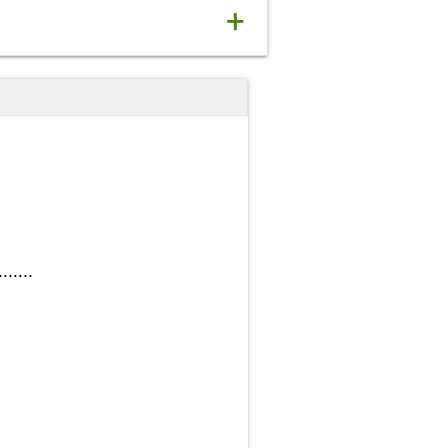
+
.......