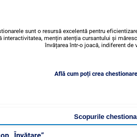
tionarele sunt o resursă excelentă pentru eficientizar
ă interactivitatea, mențin atenția cursantului și măresc
învățarea într-o joacă, indiferent de 
Află cum poți crea chestionar
Scopurile chestiona
cop „Învățare”