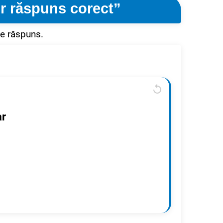
ur răspuns corect”
de răspuns.
ar