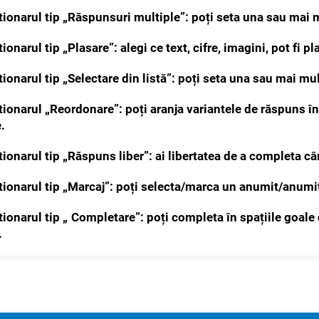
tionarul tip „Răspunsuri multiple”: poți seta una sau mai 
ionarul tip „Plasare”: alegi ce text, cifre, imagini, pot fi 
ionarul tip „Selectare din listă”: p
oți seta una sau mai mult
tionarul „Reordonare”: poți aranja variantele de răspuns în
e.
tionarul tip „Răspuns liber”: ai libertatea de a completa c
tionarul tip „Marcaj”: p
oți selecta/marca un anumit/anumite
ionarul tip „
Completare
”: poți completa în spațiile goale
.