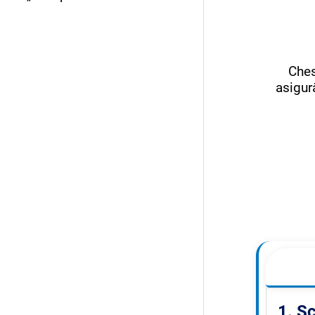
Ches
asigur
1. S