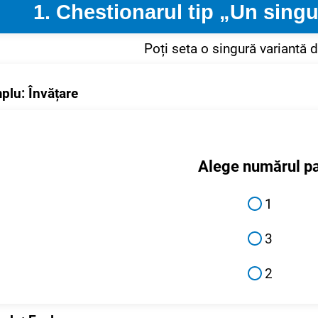
1. Chestionarul tip „Un sing
Poți seta o singură variantă 
plu: Învățare
Alege numărul p
1
3
2