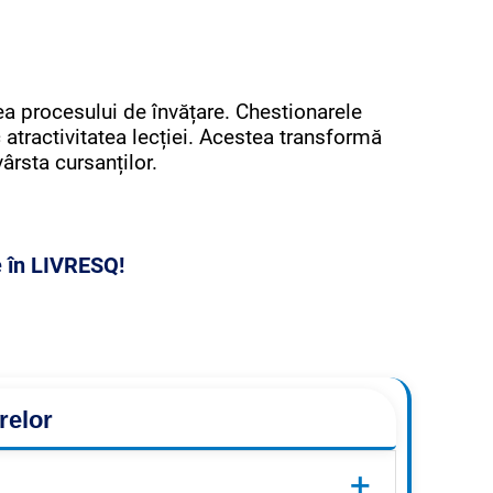
ea procesului de învățare. Chestionarele
 atractivitatea lecției. Acestea transformă
vârsta cursanților.
e în LIVRESQ!
relor
+