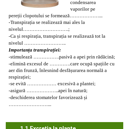
condensarea
vaporilor pe
pereții clopotului se formează………………...
-Transpirația se realizează mai ales la
nivelul……………………….;
-Ca și respirația, transpirația se realizează tot la
nivelul ……………………..
Importanța transpirației:
-stimulează …………….pasivă a apei prin rădăcină;
-elimină excesul de ………….care ocupă spațiile cu
aer din frunză, înlesnind desfășurarea normală a
respirației;
-se evită ……………… excesivă a plantei;
-asigură ………………..apei în natură;
-deschiderea stomatelor favorizează și
……………………...
1.1 Excreția la plante