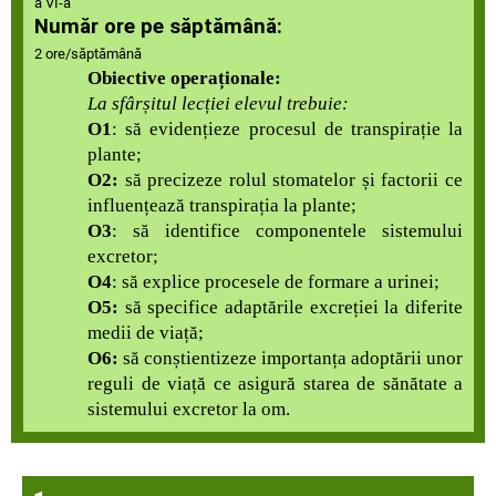
a VI-a
Număr ore pe săptămână:
2 ore/săptămână
Obiective operaționale:
La sfârșitul lecției elevul trebuie:
O1
: să evidențieze procesul de transpirație la
plante;
O2:
să precizeze rolul stomatelor și factorii ce
influențează transpirația la plante;
O3
: să identifice componentele sistemului
excretor;
O4
: să explice procesele de formare a urinei;
O5:
să specifice adaptările excreției la diferite
medii de viață;
O6:
să conștientizeze importanța adoptării unor
reguli de viață ce asigură starea de sănătate a
sistemului excretor la om.