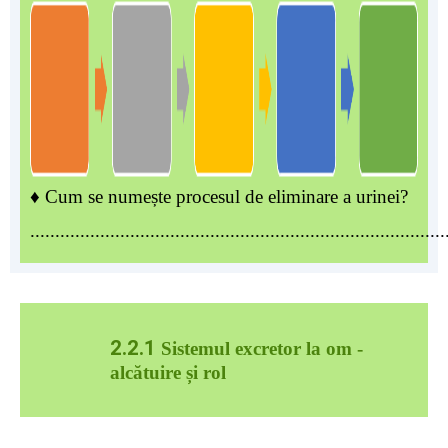
♦ Cum se numește procesul de eliminare a urinei?
...................................................................................
2.2.1
Sistemul excretor la om -
alcătuire și rol