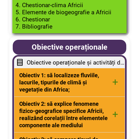
4. Chestionar-clima Africii
5. Elemente de biogeografie a Africii
6. Chestionar
7. Bibliografie
Obiective operaționale
Obiective operaționale și activități de învățare
Obiectiv 1: să localizeze fluviile,
+
lacurile, tipurile de climă și
vegetație din Africa;
-activități de localizare pe hartă a
Obiectiv 2: să explice fenomene
elementelor de hidrografie, clima si
fizico-geografice specifice Africii,
+
vegetație și faună
realizând corelații între elementele
componente ale mediului