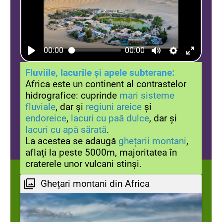
00:00
00:00
Fluviile, lacurile și apele subterane:
Africa este un continent al contrastelor
hidrografice: cuprinde
mari sisteme
fluviale
, dar și
regiuni areice
și
endoreice
,
lacuri cu paă dulce
, dar și
lacuri cu apă sărată
.
La acestea se adaugă
ghețarii montani
,
aflați la peste 5000m, majoritatea în
craterele unor vulcani stinși.
Ghețari montani din Africa