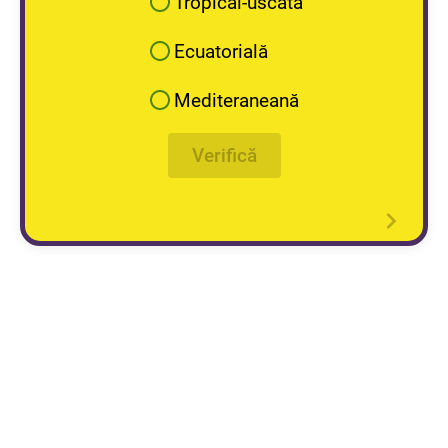
Tropical-uscată
Ecuatorială
Mediteraneană
Verifică