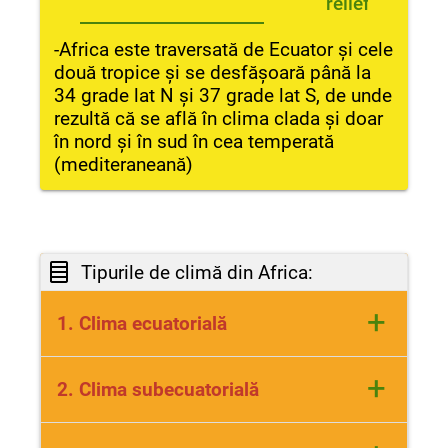
reliefului
-Africa este traversată de Ecuator și cele
două tropice și se desfășoară până la
34 grade lat N și 37 grade lat S, de unde
rezultă că se află în clima clada și doar
în nord și în sud în cea temperată
(mediteraneană)
Tipurile de climă din Africa:
+
1. Clima ecuatorială
Se află de o parte și de alta a
+
2. Clima subecuatorială
Ecuatorului, între 0 și 5 grade lat N și S;
sunt temperaturi de 25-26 grade C tot
Se întâlnește între 5 și 12/15 grade lat
anul, precipitații bogate si se manifestă