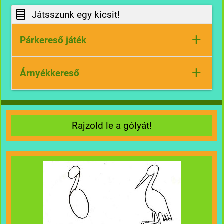
Játsszunk egy kicsit!
+
Párkereső játék
+
Árnyékkereső
Rajzold le a gólyát!