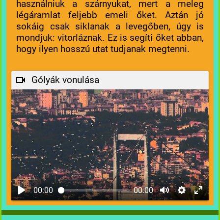
használniuk a szárnyukat, mert a meleg
légáramlat feljebb emeli őket. Aztán jó
sokáig csak siklanak a levegőben, úgy is
mondjuk: vitorláznak. Ez is segíti őket abban,
hogy ilyen hosszú utat tudjanak megtenni.
Gólyák vonulása
00:00
00:00