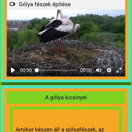
Gólya fészek építése
00:00
00:00
A gólya kicsinyei
Amikor készen áll a gólyafészek, az