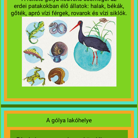
erdei patakokban élő állatok: halak, békák,
gőték, apró vízi férgek, rovarok és vízi siklók.
A gólya lakóhelye