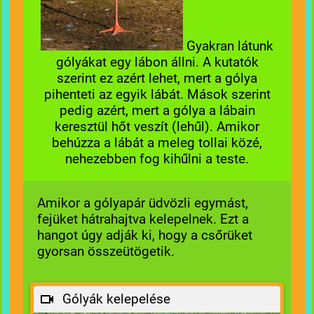
Gyakran látunk
gólyákat egy lábon állni. A kutatók
szerint ez azért lehet, mert a gólya
pihenteti az egyik lábát. Mások szerint
pedig azért, mert a gólya a lábain
keresztül hőt veszít (lehűl). Amikor
behúzza a lábát a meleg tollai közé,
nehezebben fog kihűlni a teste.
Amikor a gólyapár üdvözli egymást,
fejüket hátrahajtva kelepelnek. Ezt a
hangot úgy adják ki, hogy a csőrüket
gyorsan összeütögetik.
Gólyák kelepelése