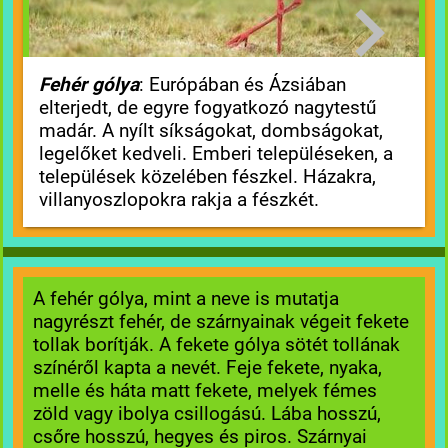
Fehér gólya
: Európában és Ázsiában
elterjedt, de egyre fogyatkozó nagytestű
madár. A nyílt síkságokat, dombságokat,
legelőket kedveli. Emberi településeken, a
települések közelében fészkel. Házakra,
villanyoszlopokra rakja a fészkét.
A fehér gólya, mint a neve is mutatja
nagyrészt fehér, de szárnyainak végeit fekete
tollak borítják. A fekete gólya sötét tollának
színéről kapta a nevét. Feje fekete, nyaka,
melle és háta matt fekete, melyek fémes
zöld vagy ibolya csillogású. Lába hosszú,
csőre hosszú, hegyes és piros. Szárnyai