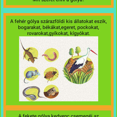
A fehér gólya szárazföldi kis állatokat eszik,
bogarakat, békákat,egeret, pockokat,
rovarokat,gyíkokat, kígyókat.
A fekete gólya kedvenc csemegéi az