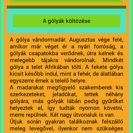
A gólyák költözése
A gólya vándormadár. Augusztus vége felé,
amikor már véget ér a nyári forróság, a
gólyák csapatokba verődnek, útra kelnek és
melegebb tájakra vándorolnak. Mindkét
gólya a telet Afrikában tölti. A fekete gólya
kicsit később indul, mint a fehér, de álatlában
egyszerre érnek a telelő helyre.
A madarakat megfigyelő szakemberek kis
szerkezeteket, jeladókat, tettek néhány
gólyára, más gólyák lábán pedig gyűrűket
helyeztek el, így tudták nyomon követni,
merre repülnek. Két nagy útvonaluk is van.
Útjuk során gyakran találkoznak felszálló
meleg levegővel, ilyenkor nem szükséges