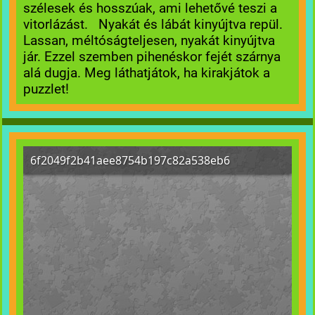
szélesek és hosszúak, ami lehetővé teszi a
vitorlázást. Nyakát és lábát kinyújtva repül.
Lassan, méltóságteljesen, nyakát kinyújtva
jár. Ezzel szemben pihenéskor fejét szárnya
alá dugja. Meg láthatjátok, ha kirakjátok a
puzzlet!