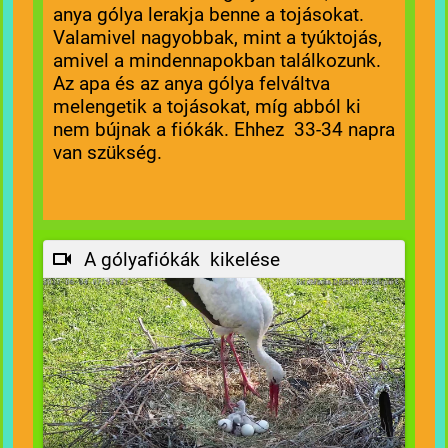
anya gólya lerakja benne a tojásokat.
Valamivel nagyobbak, mint a tyúktojás,
amivel a mindennapokban találkozunk.
Az apa és az anya gólya felváltva
melengetik a tojásokat, míg abból ki
nem bújnak a fiókák. Ehhez 33-34 napra
van szükség.
A gólyafiókák kikelése