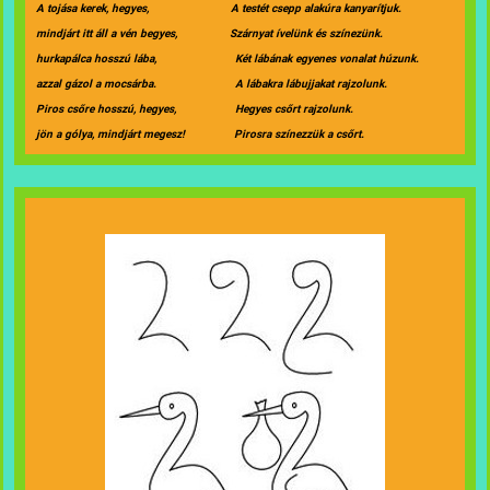
A tojása kerek, hegyes, A testét csepp alakúra kanyarítjuk.
mindjárt itt áll a vén begyes, Szárnyat ívelünk és színezünk.
hurkapálca hosszú lába, Két lábának egyenes vonalat húzunk.
azzal gázol a mocsárba. A lábakra lábujjakat rajzolunk.
Piros csőre hosszú, hegyes, Hegyes csőrt rajzolunk.
jön a gólya, mindjárt megesz! Pirosra színezzük a csőrt.