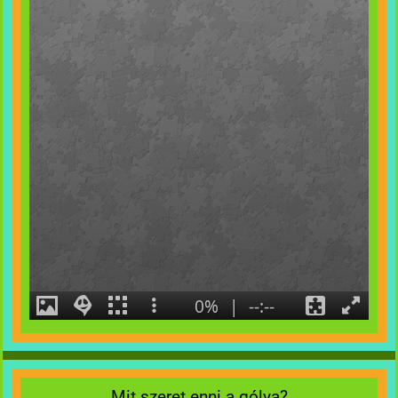
Mit szeret enni a gólya?