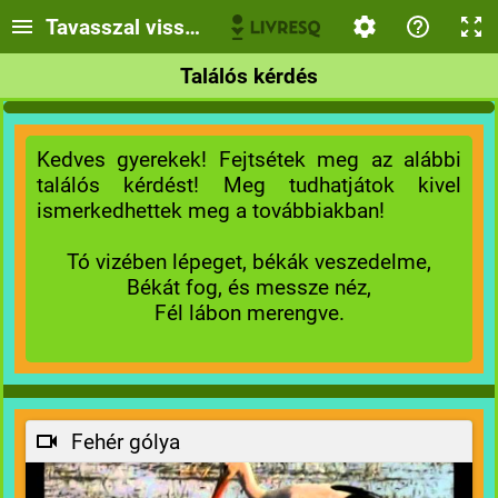
Tavasszal visszatérő madarunk, a gólya
Találós kérdés
Kedves gyerekek! Fejtsétek meg az alábbi
találós kérdést! Meg tudhatjátok kivel
ismerkedhettek meg a továbbiakban!
Tó vizében lépeget, békák veszedelme,
Békát fog, és messze néz,
Fél lábon merengve.
Fehér gólya