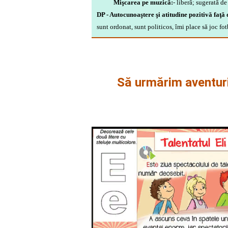
Mişcarea pe muzică:
- liberă; sugerată d
DP - Autocunoaştere şi atitudine pozitivă faţă 
sunt ordonat, sunt politicos, îmi place să joc fo
Să urmărim aventuril