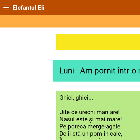
Elefantul Eli
Luni - Am pornit într-o
Ghici, ghici...
Uite ce urechi mari are!
Nasul este și mai mare!
Pe poteca merge-agale.
De îi stă un pom în cale,