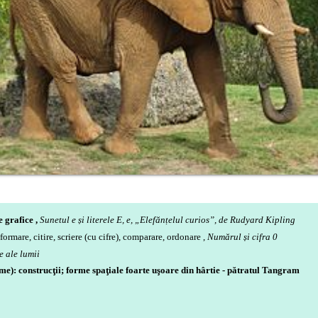
 grafice ,
Sunetul e și literele E, e,
„
Elefănțelul curios”, de Rudyard Kipling
formare, citire, scriere (cu cifre), comparare, ordonare ,
Numărul și cifra 0
e ale lumii
me): construcţii; forme spaţiale foarte uşoare din hârtie - pătratul Tangram