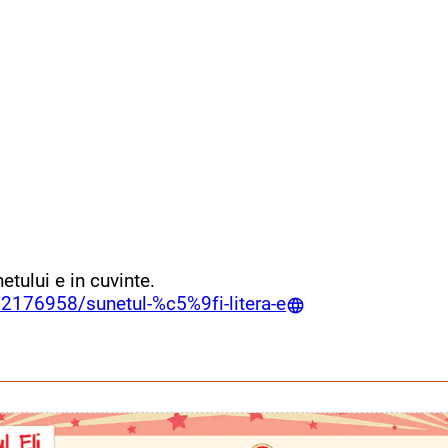
etului e in cuvinte.
/2176958/sunetul-%c5%9fi-litera-e