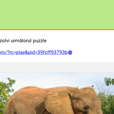
zolvi următorul puzzle
com/?rc=play&pid=39fcff93793b