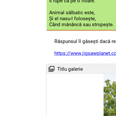
Îl rupe că pe o floare.
Animal sălbatic este,
Și el nasu-l folosește,
Când mănâncă sau stropește.
Răspunsul îl găsești dacă re
https://www.jigsawplanet.
Titlu galerie