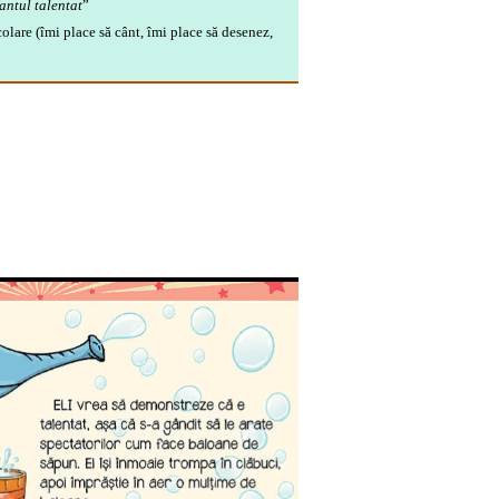
antul talentat
”
şcolare (îmi place să
cânt, îmi place să desenez,