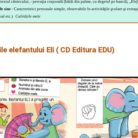
e textul cântecului,
- percuţia corporală (bătăi din palme, cu degetul pe bancă),
„
Elef
de sine
- Caracteristici personale simple, observabile în activităţile şcolare şi extra
tbal etc.)
Calitățile mele
e elefantului Eli ( CD Editura EDU)