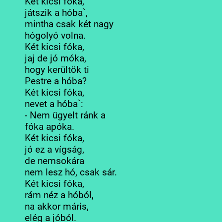
Két kicsi fóka,
játszik a hóba`,
mintha csak két nagy
hógolyó volna.
Két kicsi fóka,
jaj de jó móka,
hogy kerültök ti
Pestre a hóba?
Két kicsi fóka,
nevet a hóba`:
- Nem ügyelt ránk a
fóka apóka.
Két kicsi fóka,
jó ez a vígság,
de nemsokára
nem lesz hó, csak sár.
Két kicsi fóka,
rám néz a hóból,
na akkor máris,
elég a jóból.