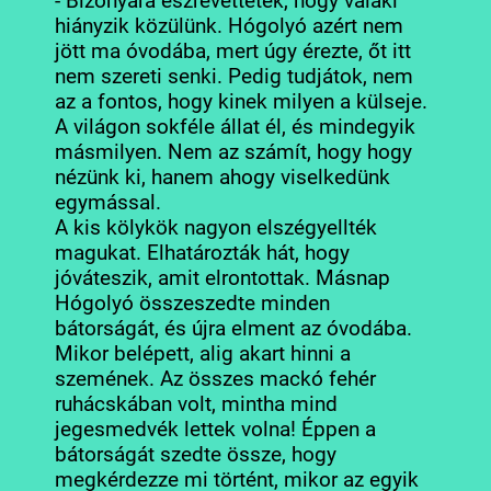
- Bizonyára észrevettétek, hogy valaki
hiányzik közülünk. Hógolyó azért nem
jött ma óvodába, mert úgy érezte, őt itt
nem szereti senki. Pedig tudjátok, nem
az a fontos, hogy kinek milyen a külseje.
A világon sokféle állat él, és mindegyik
másmilyen. Nem az számít, hogy hogy
nézünk ki, hanem ahogy viselkedünk
egymással.
A kis kölykök nagyon elszégyellték
magukat. Elhatározták hát, hogy
jóváteszik, amit elrontottak. Másnap
Hógolyó összeszedte minden
bátorságát, és újra elment az óvodába.
Mikor belépett, alig akart hinni a
szemének. Az összes mackó fehér
ruhácskában volt, mintha mind
jegesmedvék lettek volna! Éppen a
bátorságát szedte össze, hogy
megkérdezze mi történt, mikor az egyik