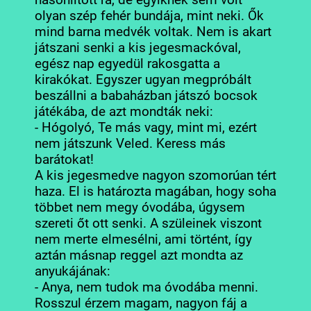
olyan szép fehér bundája, mint neki. Ők
mind barna medvék voltak. Nem is akart
játszani senki a kis jegesmackóval,
egész nap egyedül rakosgatta a
kirakókat. Egyszer ugyan megpróbált
beszállni a babaházban játszó bocsok
játékába, de azt mondták neki:
- Hógolyó, Te más vagy, mint mi, ezért
nem játszunk Veled. Keress más
barátokat!
A kis jegesmedve nagyon szomorúan tért
haza. El is határozta magában, hogy soha
többet nem megy óvodába, úgysem
szereti őt ott senki. A szüleinek viszont
nem merte elmesélni, ami történt, így
aztán másnap reggel azt mondta az
anyukájának:
- Anya, nem tudok ma óvodába menni.
Rosszul érzem magam, nagyon fáj a