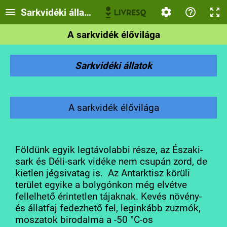
Sarkvidéki állatok
A sarkvidék élővilága
Sarkvidéki állatok
A sarkvidék élővilága
Földünk egyik legtávolabbi része, az Északi-
sark és Déli-sark vidéke nem csupán zord, de
kietlen jégsivatag is. Az Antarktisz körüli
terület egyike a bolygónkon még elvétve
fellelhető érintetlen tájaknak. Kevés növény-
és állatfaj fedezhető fel, leginkább zuzmók,
moszatok birodalma a -50 °C-os