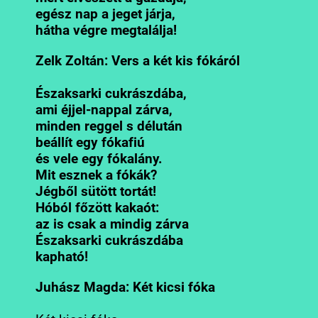
egész nap a jeget járja,
hátha végre megtalálja!
Zelk Zoltán: Vers a két kis fókáról
Északsarki cukrászdába,
ami éjjel-nappal zárva,
minden reggel s délután
beállít egy fókafiú
és vele egy fókalány.
Mit esznek a fókák?
Jégből sütött tortát!
Hóból főzött kakaót:
az is csak a mindig zárva
Északsarki cukrászdába
kapható!
Juhász Magda: Két kicsi fóka