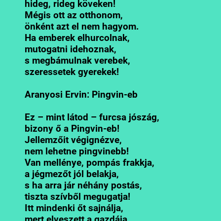
hideg, rideg köveken!
Mégis ott az otthonom,
önként azt el nem hagyom.
Ha emberek elhurcolnak,
mutogatni idehoznak,
s megbámulnak verebek,
szeressetek gyerekek!
Aranyosi Ervin: Pingvin-eb
Ez – mint látod – furcsa jószág,
bizony ő a Pingvin-eb!
Jellemzőit végignézve,
nem lehetne pingvinebb!
Van mellénye, pompás frakkja,
a jégmezőt jól belakja,
s ha arra jár néhány postás,
tiszta szívből megugatja!
Itt mindenki őt sajnálja,
mert elveszett a gazdája,