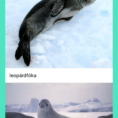
leopárdfóka