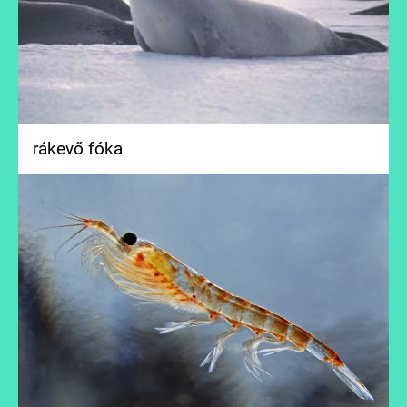
rákevő fóka