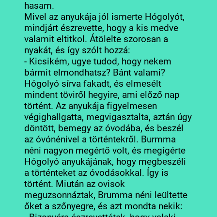
hasam.
Mivel az anyukája jól ismerte Hógolyót,
mindjárt észrevette, hogy a kis medve
valamit eltitkol. Átölelte szorosan a
nyakát, és így szólt hozzá:
- Kicsikém, ugye tudod, hogy nekem
bármit elmondhatsz? Bánt valami?
Hógolyó sírva fakadt, és elmesélt
mindent töviről hegyire, ami előző nap
történt. Az anyukája figyelmesen
végighallgatta, megvigasztalta, aztán úgy
döntött, bemegy az óvodába, és beszél
az óvónénivel a történtekről. Burmma
néni nagyon megértő volt, és megígérte
Hógolyó anyukájának, hogy megbeszéli
a történteket az óvodásokkal. Így is
történt. Miután az ovisok
meguzsonnáztak, Brumma néni leültette
őket a szőnyegre, és azt mondta nekik: