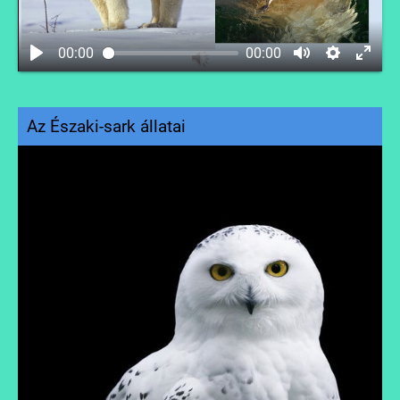
00:00
00:00
Az Északi-sark állatai