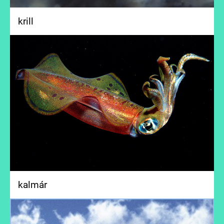
krill
kalmár