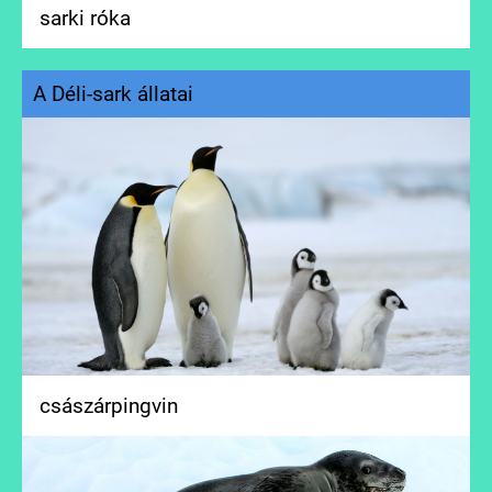
sarki róka
A Déli-sark állatai
császárpingvin