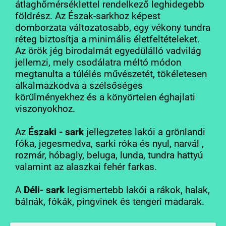
átlaghőmérséklettel rendelkező leghidegebb
földrész. Az Észak-sarkhoz képest
domborzata változatosabb, egy vékony tundra
réteg biztosítja a minimális életfeltételeket.
Az örök jég birodalmát egyedülálló vadvilág
jellemzi, mely csodálatra méltó módon
megtanulta a túlélés művészetét, tökéletesen
alkalmazkodva a szélsőséges
körülményekhez és a könyörtelen éghajlati
viszonyokhoz.
Az
Északi - sark
jellegzetes lakói a grönlandi
fóka, jegesmedva, sarki róka és nyul, narvál ,
rozmár, hóbagly, beluga, lunda, tundra hattyú
valamint az alaszkai fehér farkas.
A
Déli- sark
legismertebb lakói a rákok, halak,
bálnák, fókák, pingvinek és tengeri madarak.