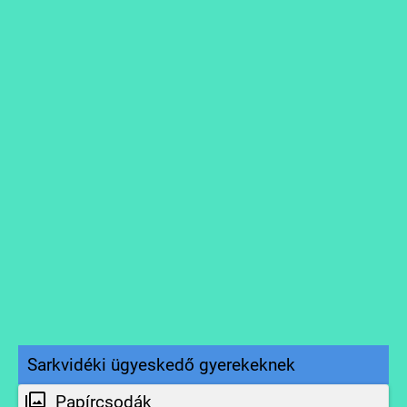
Sarkvidéki ügyeskedő gyerekeknek
Papírcsodák