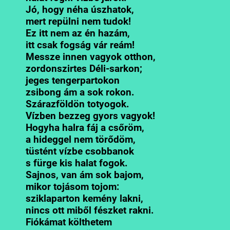
Jó, hogy néha úszhatok,
mert repülni nem tudok!
Ez itt nem az én hazám,
itt csak fogság vár reám!
Messze innen vagyok otthon,
zordonszirtes Déli-sarkon;
jeges tengerpartokon
zsibong ám a sok rokon.
Szárazföldön totyogok.
Vízben bezzeg gyors vagyok!
Hogyha halra fáj a csőröm,
a hideggel nem törődöm,
tüstént vízbe csobbanok
s fürge kis halat fogok.
Sajnos, van ám sok bajom,
mikor tojásom tojom:
sziklaparton kemény lakni,
nincs ott miből fészket rakni.
Fiókámat költhetem