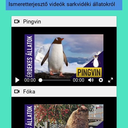
Ismeretterjesztő videók sarkvidéki állatokról
Pingvin
00:00
00:00
Fóka