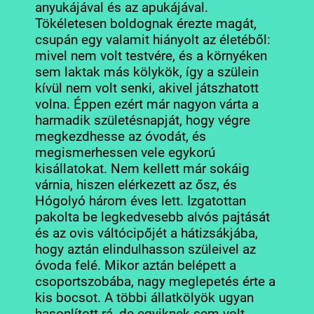
anyukájával és az apukájával.
Tökéletesen boldog
nak érezte magát,
csupán egy valamit hiányolt az életéből:
mivel nem volt testvére, és a környéken
sem laktak más kölykök, így a szülein
kívül nem volt senki, akivel játszhatott
volna. Éppen ezért már nagyon várta a
harmadik születésnapját, hogy végre
megkezdhesse az óvodát, és
megismerhessen vele egykorú
kisállatokat. Nem kellett már sokáig
várnia, hiszen elérkezett az ősz, és
Hógolyó három éves lett. Izgatottan
pakolta be legkedvesebb alvós pajtását
és az ovis váltócipőjét a hátizsákjába,
hogy aztán elindulhasson szüleivel az
óvoda felé. Mikor aztán belépett a
csoportszobába, nagy meglepetés érte a
kis bocsot. A többi állatkölyök ugyan
hasonlított rá, de egyiknek sem volt