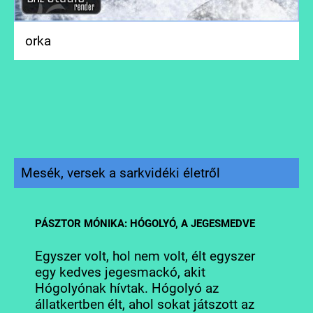
orka
Mesék, versek a sarkvidéki életről
PÁSZTOR MÓNIKA: HÓGOLYÓ, A JEGESMEDVE
Egyszer volt, hol nem volt, élt egyszer
egy kedves jegesmackó, akit
Hógolyónak hívtak. Hógolyó az
állatkertben élt, ahol sokat játszott az