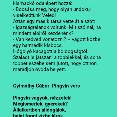
kismackó odalépett hozzá:
- Bocsáss meg, hogy olyan undokul
viselkedtünk Veled!
Aztán egy másik társa vette át a szót:
- Igazságtalanok voltunk. Mit szólnál, ha
mindent elölről kezdenénk?
- Van kedved vonatozni? – vágott közbe
egy harmadik kisbocs.
Hógolyó kacagott a boldogságtól.
Szaladt is játszani a többiekkel, és soha
többet eszébe sem jutott, hogy otthon
maradjon óvoda helyett.
Gyimóthy Gábor: Pingvin vers
Pingvin vagyok, nézzetek!
Megismertek, gyerekek?
Állatkertben álldogálok,
halat fogni vízbe járok.