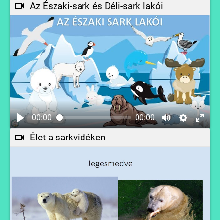
Az Északi-sark és Déli-sark lakói
00:00
00:00
Élet a sarkvidéken