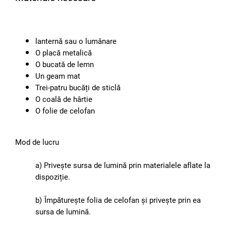
lanternă sau o lumânare
O placă metalică
O bucată de lemn
Un geam mat
Trei-patru bucăți de sticlă
O coală de hârtie
O folie de celofan
Mod de lucru
a) Privește sursa de lumină prin materialele aflate la
dispoziție.
b)
Împăturește folia de celofan și privește prin ea
sursa de lumină.