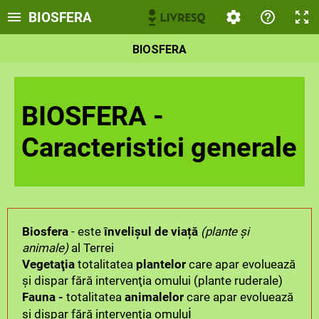
BIOSFERA
BIOSFERA
BIOSFERA -
Caracteristici generale
Biosfera
- este
învelișul de viață
(plante și
animale)
al Terrei
Vegetaţia
totalitatea
plantelor
care apar evoluează
şi dispar fără intervenţia omului (plante ruderale)
Fauna -
totalitatea
animalelor
care apar evoluează
i
şi dispar fără intervenţia omulu