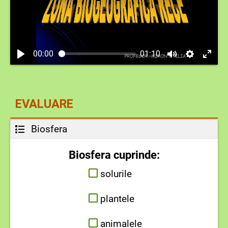
00:00
01:10
EVALUARE
Biosfera
Biosfera cuprinde:
solurile
plantele
animalele