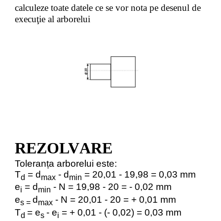
calculeze toate datele ce se vor nota pe desenul de
execuţie al arborelui
RE
Z
OLV
A
RE
Toleranța arborelui este:
T
= d
- d
= 20,01 - 19,98 = 0,03 mm
d
max
min
e
= d
- N = 19,98 - 20 = - 0,02 mm
i
min
e
d
- N = 20,01 - 20 = + 0,01 mm
s =
max
T
= e
- e
= + 0,01 - (- 0,02) = 0,03 mm
d
s
i