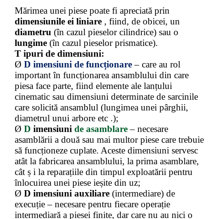
Mărimea unei piese poate fi apreciată prin
dimensiunile ei liniare
, fiind, de obicei, un
diametru
(în cazul pieselor cilindrice) sau o
lungime
(în cazul pieselor prismatice).
T
ipuri
de dimensiuni:
Ø
D
imensiuni
de
funcționare
– care au rol
important în funcționarea ansamblului din care
piesa face parte, fiind elemente ale lanțului
cinematic sau dimensiuni determinate de sarcinile
care solicită ansamblul (lungimea unei pârghii,
diametrul unui arbore etc .);
Ø
D
imensiuni
de asamblare
– necesare
asamblării a două sau mai multor piese care trebuie
să funcționeze cuplate. Aceste dimensiuni servesc
atât la fabricarea ansamblului, la prima asamblare,
cât ș i la reparațiile din timpul exploatării pentru
înlocuirea unei piese ieșite din uz;
Ø
D
imensiuni
auxiliare
(intermediare) de
execuție – necesare pentru fiecare operație
intermediară a piesei finite, dar care nu au nici o