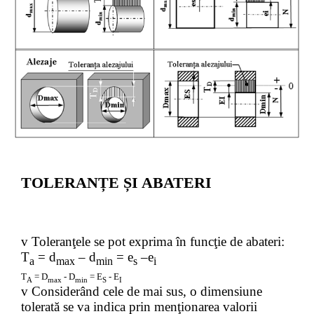
TOLERANȚE ȘI ABATERI
v
Toleranţele se pot exprima în funcţie de abateri:
T
= d
– d
= e
–e
a
max
min
s
i
T
= D
- D
= E
- E
A
max
min
S
I
v
Considerând cele de mai sus, o dimensiune
tolerată se va indica prin menţionarea valorii