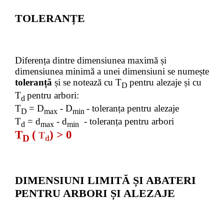
TOLERANȚE
Diferența dintre dimensiunea maximă și
dimensiunea minimă a unei dimensiuni se numește
toleranță
și se notează cu T
pentru alezaje și cu
D
T
pentru arbori:
d
T
= D
- D
- toleranța pentru alezaje
D
max
min
T
= d
- d
- toleranța pentru arbori
d
max
min
T
(
)
> 0
T
D
d
DIMENSIUNI LIMITĂ ȘI ABATERI
PENTRU ARBORI ȘI ALEZAJE