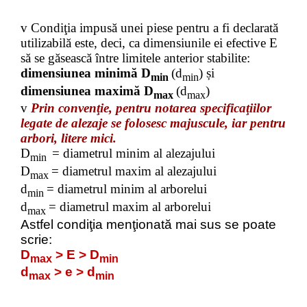
v
Condiţia
impusă unei piese pentru a fi declarată
utilizabilă
este, deci
, ca dimensiunile ei efective E
să se găsească între limitele
anterior stabilite:
dimensiunea minimă D
(d
) și
min
min
dimensiunea maximă D
(d
)
max
max
v
Prin
c
o
n
ven
ţ
ie,
pen
t
ru
no
tar
e
a
specifi
c
aţiilor
legate
de alezaje se folosesc majuscule, iar pentru
arbori, litere mici.
D
= diametrul minim al alezajului
min
D
= diametrul
maxim
al alezajului
max
d
=
diametrul minim al
arborelui
min
d
=
diametrul
maxim
al
arborelui
max
Ast
f
el
c
o
ndiţia
menţionată
mai sus
se
poate
scrie:
D
>
E
>
D
max
min
d
>
e
>
d
max
min