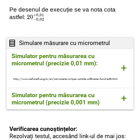
Pe desenul de execuție se va nota cota
+0
,
01
20
20
+
+
0
0
,
,
01
01
astfel:
20
−0
,
02
Simulare măsurare cu micrometrul
Simulator pentru măsurarea cu
micrometrul (precizie 0,01 mm):
+
Simulator pentru măsurarea cu
+
micrometrul (precizie 0,001 mm)
Verificarea cunoștințelor:
Rezolvați testul, accesând link-ul de mai jos: