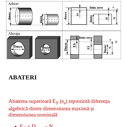
ABATERI
Abaterea superioară E
(e
) reprezintă diferența
S
s
algebrică dintre dimensiunea maximă și
dimensiunea nominală
E
= D
– N