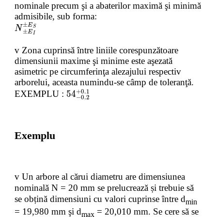
nominale precum şi a abaterilor maximă şi minimă
admisibile, sub forma:
±
N
N
±
±
E
E
S
S
E
N
S
±
E
I
v
Zona cuprinsă între liniile corespunzătoare
dimensiunii maxime şi minime este aşezată
asimetric pe circumferinţa alezajului respectiv
arborelui, aceasta numindu-se câmp de toleranţă.
+0.1
54
54
+
+
0.1
0.1
EXEMPLU :
54
−0.2
Exemplu
v
Un arbore al cărui diametru are dimensiunea
nominală N = 20 mm se prelucrează și trebuie să
se obțină dimensiuni cu valori cuprinse între d
min
= 19,980 mm şi d
= 20,010 mm. Se cere să se
max