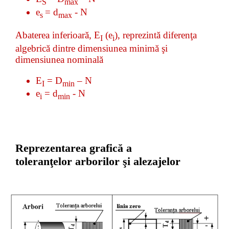
S
max
e
= d
- N
s
max
Abaterea inferioară,
E
(e
),
reprezintă
diferenţa
I
i
algebrică dintre dimensiunea minimă
şi
dimensiunea nominală
E
= D
– N
I
min
e
= d
- N
i
min
Reprezentarea grafică a
toleranţelor arborilor şi alezajelor