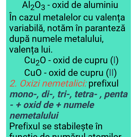
Al
O
- oxid de aluminiu
2
3
În cazul metalelor cu valența
variabilă, notăm în paranteză
după numele metalului,
valența lui.
Cu
O - oxid de cupru (
I
)
2
CuO - oxid de cupru (
II
)
2. Oxizi nemetalici:
prefixul
mono-, di-, tri-, tetra- , penta
- + oxid de + numele
nemetalului
Prefixul se stabilește în
funcție de numărul atomilor