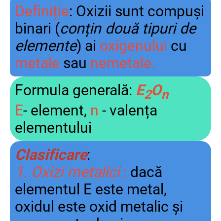
Definiție
: Oxizii sunt compuși
binari (
conțin două tipuri de
elemente
) ai
oxigenului
cu
metale
sau
nemetale.
Formula generală:
E
O
2
n
E
- element,
n
- valența
elementului
Clasificare
:
1. Oxizi metalici
:
dacă
elementul E este metal,
oxidul este oxid metalic și