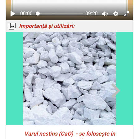
00:00
09:20
Importanță și utilizări:
Varul nestins (CaO) - se folosește în