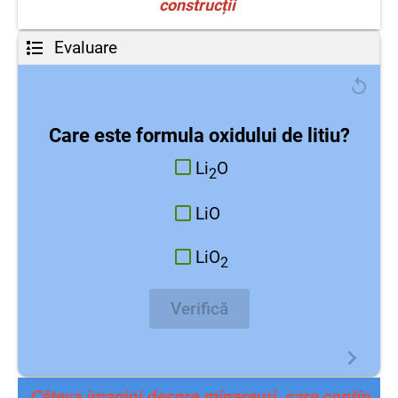
construcții
Evaluare
Care este formula oxidului de litiu?
Li
O
2
LiO
LiO
2
Verifică
Câteva imagini despre minereuri, care conțin