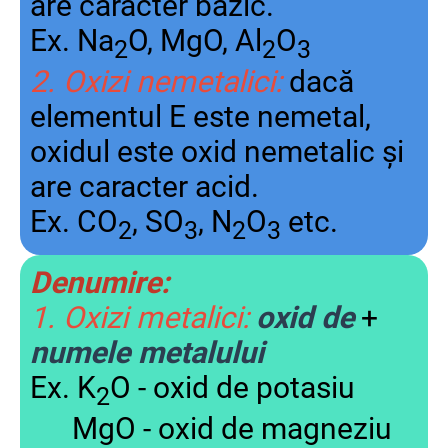
are caracter bazic.
Ex. Na
O, MgO, Al
O
2
2
3
2. Oxizi nemetalici:
dacă
elementul E este nemetal,
oxidul este oxid nemetalic și
are caracter acid.
Ex. CO
, SO
, N
O
etc.
2
3
2
3
Denumire:
1. Oxizi metalici:
oxid de
+
numele metalului
Ex. K
O - oxid de potasiu
2
MgO - oxid de magneziu