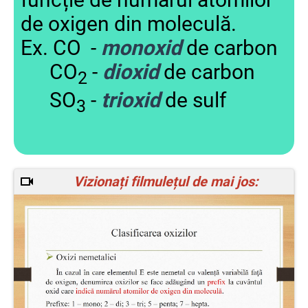
de oxigen din moleculă.
Ex. CO -
monoxid
de carbon
CO
-
dioxid
de carbon
2
SO
-
trioxid
de sulf
3
Vizionați filmulețul de mai jos: